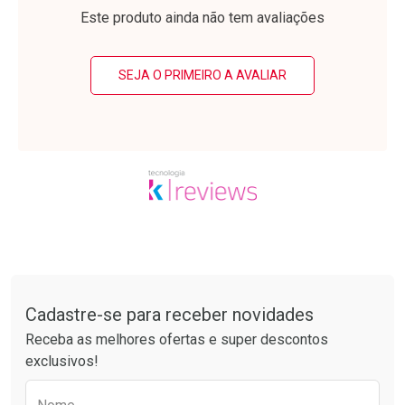
Laboratório
Laboratório
Por Menos
Por Menos
Este produto ainda não tem avaliações
SEJA O PRIMEIRO A AVALIAR
Ativar Desconto
Ativar Desconto
Comprar sem Desconto
Comprar sem Desconto
Tudo sobre a Drogarias Pacheco
Por R$ 15,19/cada
Por R$ 39,99/cada
Comprar sem Desconto
Comprar sem Desconto
Por R$ 15,19/cada
Por R$ 39,99/cada
Cadastre-se para receber novidades
Receba as melhores ofertas e super descontos
exclusivos!
Preencha o formulário abaixo para receber 