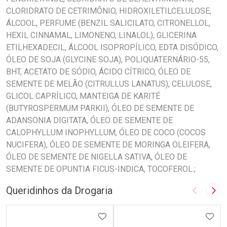
CLORIDRATO DE CETRIMÔNIO, HIDROXILETILCELULOSE,
ÁLCOOL, PERFUME (BENZIL SALICILATO, CITRONELLOL,
HEXIL CINNAMAL, LIMONENO, LINALOL), GLICERINA
ETILHEXADECIL, ÁLCOOL ISOPROPÍLICO, EDTA DISÓDICO,
ÓLEO DE SOJA (GLYCINE SOJA), POLIQUATERNÁRIO-55,
BHT, ACETATO DE SÓDIO, ÁCIDO CÍTRICO, ÓLEO DE
SEMENTE DE MELÃO (CITRULLUS LANATUS), CELULOSE,
GLICOL CAPRÍLICO, MANTEIGA DE KARITÉ
(BUTYROSPERMUM PARKII), ÓLEO DE SEMENTE DE
ADANSONIA DIGITATA, ÓLEO DE SEMENTE DE
CALOPHYLLUM INOPHYLLUM, ÓLEO DE COCO (COCOS
NUCIFERA), ÓLEO DE SEMENTE DE MORINGA OLEIFERA,
ÓLEO DE SEMENTE DE NIGELLA SATIVA, ÓLEO DE
SEMENTE DE OPUNTIA FICUS-INDICA, TOCOFEROL.;
Queridinhos da Drogaria
Imagem A
Pró
ADICIONAR AOS FAVORITOS
ADIC