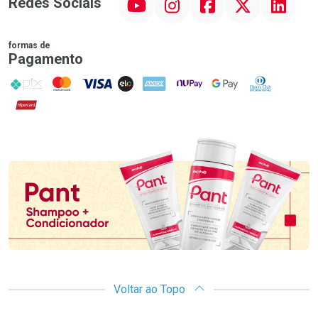
Redes Sociais
formas de
Pagamento
PIX
MasterCard
VISA
ELO
AMEX
NuPay
Google Pay
Diners Club
Hipercard
Promoção em Destaque
Voltar ao Topo