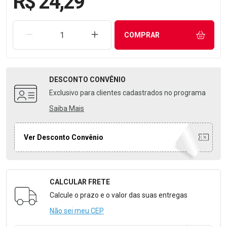
R$ 24,29
REMOVER UMA UNIDADE
AUMENTAR UMA UNIDADE
COMPRAR
DESCONTO
CONVÊNIO
Exclusivo para clientes cadastrados no programa
Saiba Mais
Ver Desconto Convênio
CALCULAR FRETE
Formulário para Calcular o Frete
Calcule o prazo e o valor das suas entregas
Não sei meu CEP