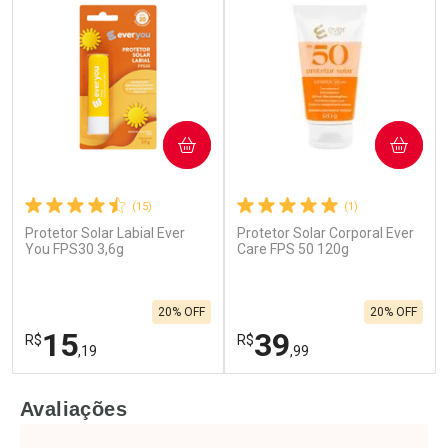
COMPRAR
COMPRAR
(15)
(1)
Protetor Solar Labial Ever
Protetor Solar Corporal Ever
You FPS30 3,6g
Care FPS 50 120g
20% OFF
20% OFF
15
39
R$
R$
,19
,99
FECHAR
F
FECHAR
F
Avaliações