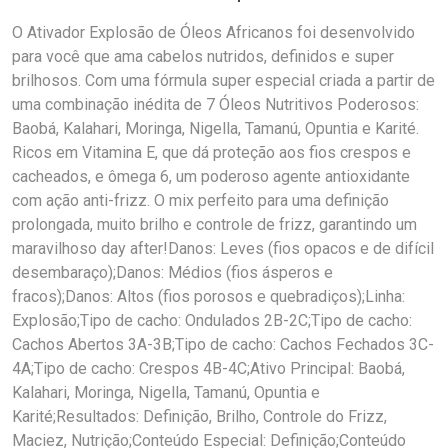
O Ativador Explosão de Óleos Africanos foi desenvolvido
para você que ama cabelos nutridos, definidos e super
brilhosos. Com uma fórmula super especial criada a partir de
uma combinação inédita de 7 Óleos Nutritivos Poderosos:
Baobá, Kalahari, Moringa, Nigella, Tamanú, Opuntia e Karité.
Ricos em Vitamina E, que dá proteção aos fios crespos e
cacheados, e ômega 6, um poderoso agente antioxidante
com ação anti-frizz. O mix perfeito para uma definição
prolongada, muito brilho e controle de frizz, garantindo um
maravilhoso day after!Danos: Leves (fios opacos e de difícil
desembaraço);Danos: Médios (fios ásperos e
fracos);Danos: Altos (fios porosos e quebradiços);Linha:
Explosão;Tipo de cacho: Ondulados 2B-2C;Tipo de cacho:
Cachos Abertos 3A-3B;Tipo de cacho: Cachos Fechados 3C-
4A;Tipo de cacho: Crespos 4B-4C;Ativo Principal: Baobá,
Kalahari, Moringa, Nigella, Tamanú, Opuntia e
Karité;Resultados: Definição, Brilho, Controle do Frizz,
Maciez, Nutrição;Conteúdo Especial: Definição;Conteúdo