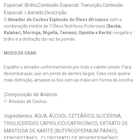
Especial: Brilho;Conteúdo Especial: Transição;Conteúdo
Especial: Liberado;Descrição:
O
Ativador de Cachos Explosão de Óleos Africanos
com a
combinação inédita de 7 Óleos Nutritivos Poderosos (
Baobá,
Kalahari, Moringa, Nigella, Tamanú, Opuntia e Karité
) resgata o
brilho e a definição da raiz às pontas.
MODO DE USAR:
Espalhe o ativador uniformemente por todo o cabelo úmido. Para
desembaraçar, use um pente de dentes largos. Caso você queira
mais definição, amasse os fios com as mãos em forma de concha.
;Composição do Anúncio:
1- Ativador de Cachos
;Ingredientes: ÁGUA, ÁLCOOL CETEÁRICO, GLICERINA,
TRIGLICERÍDEO CAPRÍLICO/CAPRICÍNICO, EXTRATO DE
MANTEIGA DE KARITÉ (BUTYROSPERMUM PARKII),
FENOXIETANOL, CLORIDRATO DE BEHENTRIMÔNIO,