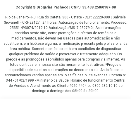
Copyright
Copyright © Drogarias Pacheco | CNPJ: 33.438.250/0187-08
Rio de Janeiro - RJ: Rua do Catete, 300 - Catete - CEP: 22220-000 | Gabriele
Giovanelli - CRF 28127 | 24 horas| Autorização de funcionamento: Processo:
25351.493074/2012-10 Autorização/MS: 7.25279.0 | As informações
contidas neste site, como promoções e ofertas de remédios e
medicamentos, não devem ser usadas para automedicação e não
substituem, em hipótese alguma, a medicação prescrita pelo profissional da
área médica. Somente o médico está em condições de diagnosticar
qualquer problema de saúde e prescrever o tratamento adequado. Os
preços e as promoções são válidos apenas para compras via internet. As
fotos contidas em nosso site são meramente ilustrativas. *Preços e
disponibilidade sujeitos a alterações no decorrer do dia. Antibióticos e
antimicrobianos vendas apenas em lojas físicas ou televendas. Portaria nº
344 - 01/02/1999 - Ministério da Saúde. Horário de funcionamento Central
de Vendas e Atendimento ao Cliente 4020 4404 ou 0800 282 10 10 de
domingo a domingo das 08h00 às 20h00.
LGPD Aceite os Cookies
R$ 31,99
COMPRAR
R$ 24,29