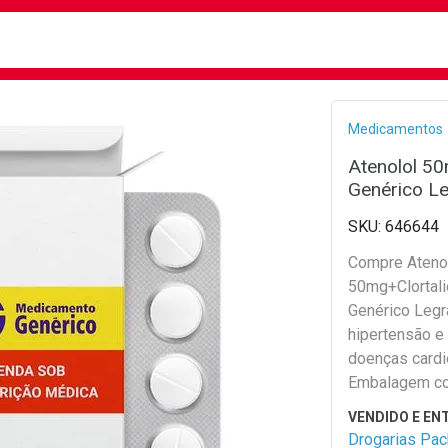
busca
isa?
Bread
Medicamentos
Atenolol 50
Genérico L
646644
Compre Ateno
50mg+Clortal
Genérico Legra
hipertensão e
doenças cardi
Embalagem c
comprimidos.
Drogarias Pa