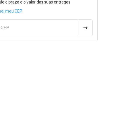
ule o prazo e o valor das suas entregas
sei meu CEP
u CEP
CALCULAR FRETE