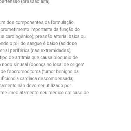
pertensão (pressão alta).
er um dos componentes da formulação;
omprometimento importante da função do
 cardiogênico); pressão arterial baixa ou
 onde o pH do sangue é baixo (acidose
erial periférica (nas extremidades);
tipo de arritmia que causa bloqueio de
o nodo sinusal (doença no local de origem
s de feocromocitoma (tumor benigno da
nsuficiência cardíaca descompensada;
amento não deve ser utilizado por
forme imediatamente seu médico em caso de