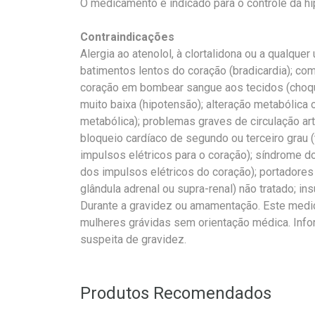
O medicamento é indicado para o controle da hi
Contraindicações
Alergia ao atenolol, à clortalidona ou a qualqu
batimentos lentos do coração (bradicardia); c
coração em bombear sangue aos tecidos (choque
muito baixa (hipotensão); alteração metabólica
metabólica); problemas graves de circulação art
bloqueio cardíaco de segundo ou terceiro grau (
impulsos elétricos para o coração); síndrome d
dos impulsos elétricos do coração); portadore
glândula adrenal ou supra-renal) não tratado; i
Durante a gravidez ou amamentação. Este medic
mulheres grávidas sem orientação médica. In
suspeita de gravidez.
Produtos Recomendados