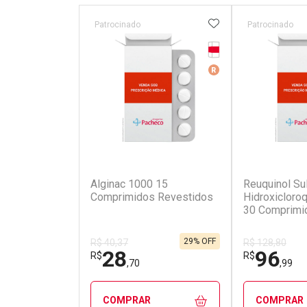
ADICIONAR AOS 
Patrocinado
Patrocinado
Tarja Vermelha
Medicamento De Ref
(5)
Alginac 1000 15
Reuquinol Su
Comprimidos Revestidos
Hidroxicloro
30 Comprimi
29% OFF
R$ 40,37
R$ 128,80
28
96
R$
R$
,70
,99
COMPRAR
COMPRAR