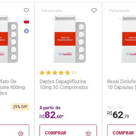
FAVORITOS
ADICIONAR AOS FAVORITOS
ADICIONAR AOS 
Patrocinado
Patrocinado
Tarja Vermelha
erência
Medicamento Similar
(2)
(1)
lfato De
Daplys Dapagliflozina
Bexai Diclof
quina 400mg
10mg 30 Comprimidos
10 Cápsulas 
dos
25% OFF
R$ 71,04
A partir de
82
62
R$
R$
,60*
,79
COMPRAR
COMPRAR