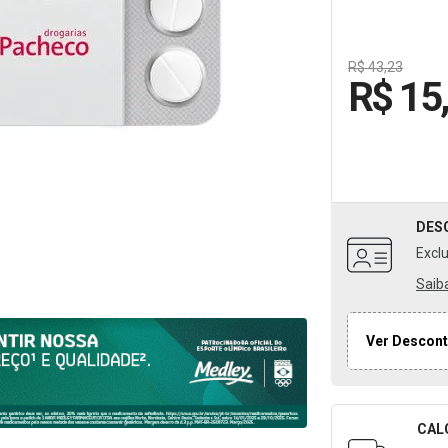
R$ 43,23
R$ 15
DES
Excl
Saib
Ver Descont
CAL
Formulári