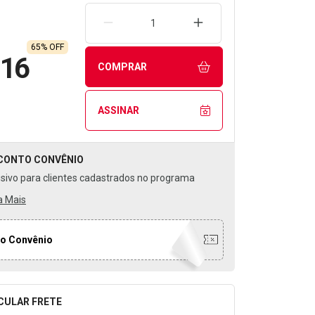
REMOVER UMA UNIDADE
AUMENTAR UMA UNIDA
65% OFF
,16
COMPRAR
ASSINAR
CONTO
CONVÊNIO
usivo para clientes cadastrados no programa
a Mais
o Convênio
CULAR FRETE
o para Calcular o Frete