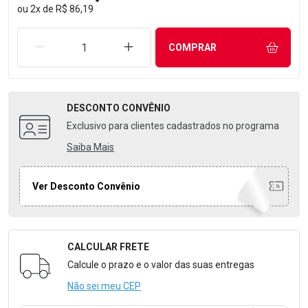
ou
2
x
de
R$ 86,19
REMOVER UMA UNIDADE
AUMENTAR UMA UNIDADE
COMPRAR
DESCONTO
CONVÊNIO
Exclusivo para clientes cadastrados no programa
Saiba Mais
Ver Desconto Convênio
CALCULAR FRETE
Formulário para Calcular o Frete
Calcule o prazo e o valor das suas entregas
Não sei meu CEP