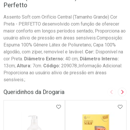
Perfetto
Assento Soft com Orifício Central (Tamanho Grande) Cor
Preta - PERFETTO desenvolvido com função de oferecer
maior conforto em longos períodos sentado; Proporciona ao
usuário alívio de pressão em áreas sensíveis.Composição:
Espuma 100% Gênere Látex de Poliuretano; Capa 100%
algodão, com zíper, removível e lavável.
Cor:
Disponível na
cor Preta.
Diâmetro Externo:
40 cm;
Diâmetro Interno:
13cm;
Altura:
7cm.
Código:
209078.;Informação Adicional:
Proporciona ao usuário alívio de pressão em áreas
sensíveis.;
Queridinhos da Drogaria
Imagem A
Pró
ADICIONAR AOS FAVORITOS
ADIC