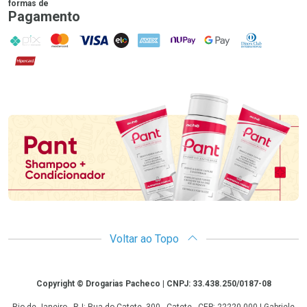
formas de
Pagamento
PIX
MasterCard
VISA
ELO
AMEX
NuPay
Google Pay
Diners Club
Hipercard
Promoção em Destaque
Voltar ao Topo
Copyright
Copyright © Drogarias Pacheco | CNPJ: 33.438.250/0187-08
Rio de Janeiro - RJ: Rua do Catete, 300 - Catete - CEP: 22220-000 | Gabriele