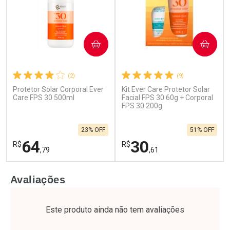
COMPRAR
COMPRAR
(2)
(9)
Protetor Solar Corporal Ever
Kit Ever Care Protetor Solar
Care FPS 30 500ml
Facial FPS 30 60g + Corporal
FPS 30 200g
23% OFF
51% OFF
64
30
R$
R$
,79
,61
FECHAR
F
FECHAR
F
Avaliações
Laboratório
Laboratório
Por Menos
Por Menos
Este produto ainda não tem avaliações