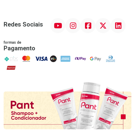
YouTube
Instagram
Facebook
Twitter
Linkedin
Redes Sociais
formas de
Pagamento
PIX
MasterCard
VISA
ELO
AMEX
NuPay
Google Pay
Diners Club
Hipercard
Promoção em Destaque