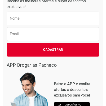
Receba as melhores ofertas e super descontos
exclusivos!
Preencha o formulário abaixo para receber 
Nome
Email
CADASTRAR
Comprar sem Desconto
Comprar sem Desconto
APP Drogarias Pacheco
Por R$ 7,00/cada
Por R$ 7,00/cada
Baixe o
APP
e confira
ofertas e descontos
exclusivos para você!