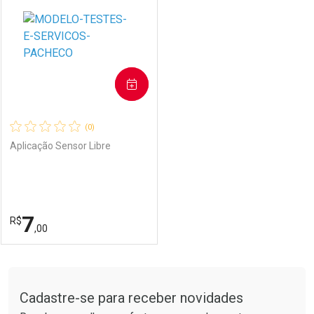
AGENDAR
(0)
Aplicação Sensor Libre
7
R$
,00
FECHAR
FECHAR
Tudo sobre a Drogarias Pacheco
Cadastre-se para receber novidades
Laboratório
Por Menos