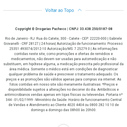
Voltar ao Topo
Copyright
Copyright © Drogarias Pacheco | CNPJ: 33.438.250/0187-08
Rio de Janeiro - RJ: Rua do Catete, 300 - Catete - CEP: 22220-000 | Gabriele
Giovanelli - CRF 28127 | 24 horas| Autorização de funcionamento: Processo:
25351.493074/2012-10 Autorização/MS: 7.25279.0 | As informações
contidas neste site, como promoções e ofertas de remédios e
medicamentos, não devem ser usadas para automedicação e não
substituem, em hipótese alguma, a medicação prescrita pelo profissional da
área médica. Somente o médico está em condições de diagnosticar
qualquer problema de saúde e prescrever o tratamento adequado. Os
preços e as promoções são válidos apenas para compras via internet. As
fotos contidas em nosso site são meramente ilustrativas. *Preços e
disponibilidade sujeitos a alterações no decorrer do dia. Antibióticos e
antimicrobianos vendas apenas em lojas físicas ou televendas. Portaria nº
344 - 01/02/1999 - Ministério da Saúde. Horário de funcionamento Central
de Vendas e Atendimento ao Cliente 4020 4404 ou 0800 282 10 10 de
domingo a domingo das 08h00 às 20h00.
LGPD Aceite os Cookies