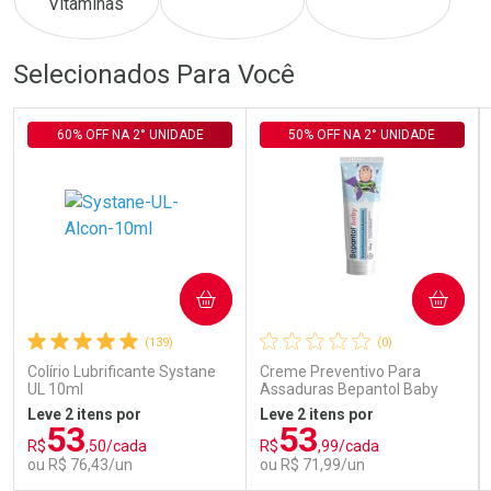
Comprar sem Desconto
Comprar sem Desconto
Comprar sem Desconto
Comprar sem Desconto
Selecionados Para Você
Por R$ 149,00/cada
Por R$ 719,00/cada
Por R$ 149,00/cada
Por R$ 719,00/cada
60% OFF NA 2° UNIDADE
50% OFF NA 2° UNIDADE
COMPRAR
COMPRAR
(139)
(0)
Colírio Lubrificante Systane
Creme Preventivo Para
UL 10ml
Assaduras Bepantol Baby
Toy Story Personagens
Leve 2 itens por
Leve 2 itens por
Sortidos 120g
53
53
R$
,50/cada
R$
,99/cada
ou R$ 76,43/un
ou R$ 71,99/un