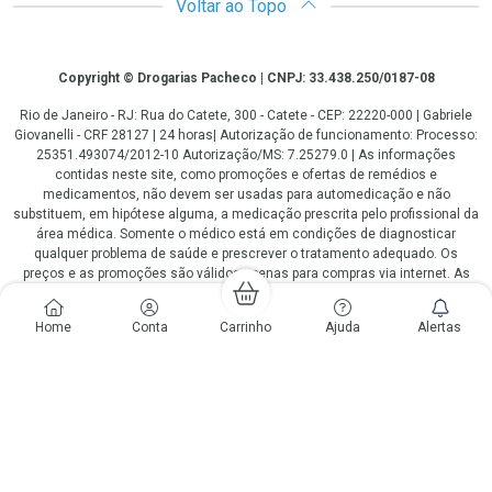
Voltar ao Topo
Copyright
Copyright © Drogarias Pacheco | CNPJ: 33.438.250/0187-08
Rio de Janeiro - RJ: Rua do Catete, 300 - Catete - CEP: 22220-000 | Gabriele
Giovanelli - CRF 28127 | 24 horas| Autorização de funcionamento: Processo:
25351.493074/2012-10 Autorização/MS: 7.25279.0 | As informações
contidas neste site, como promoções e ofertas de remédios e
medicamentos, não devem ser usadas para automedicação e não
substituem, em hipótese alguma, a medicação prescrita pelo profissional da
área médica. Somente o médico está em condições de diagnosticar
qualquer problema de saúde e prescrever o tratamento adequado. Os
preços e as promoções são válidos apenas para compras via internet. As
fotos contidas em nosso site são meramente ilustrativas. *Preços e
disponibilidade sujeitos a alterações no decorrer do dia. Antibióticos e
Home
Conta
Carrinho
Ajuda
Alertas
antimicrobianos vendas apenas em lojas físicas ou televendas. Portaria nº
344 - 01/02/1999 - Ministério da Saúde. Horário de funcionamento Central
de Vendas e Atendimento ao Cliente 4020 4404 ou 0800 282 10 10 de
domingo a domingo das 08h00 às 20h00.
LGPD Aceite os Cookies