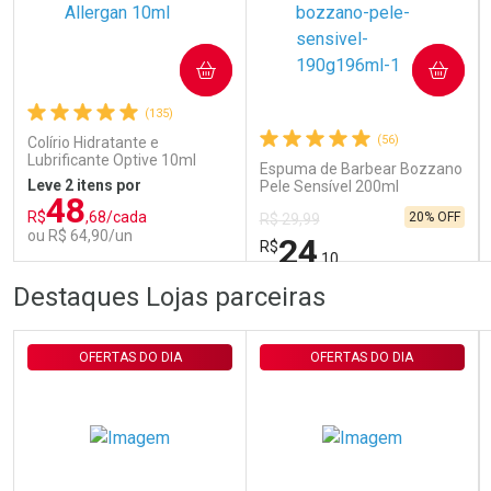
Ativar Desconto
COMPRAR
COMPRAR
(135)
Comprar sem Desconto
Comprar sem Desconto
Por R$ 29,30/cada
Por R$ 29,30/cada
(56)
Colírio Hidratante e
Lubrificante Optive 10ml
Espuma de Barbear Bozzano
Leve 2 itens por
Pele Sensível 200ml
48
R$
,68/cada
20% OFF
R$ 29,99
ou R$ 64,90/un
24
R$
,10
FECHAR
FECHAR
FEC
FEC
Destaques Lojas parceiras
Laboratório
Laboratório
Por Menos
Por Menos
OFERTAS DO DIA
OFERTAS DO DIA