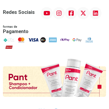
YouTube
Instagram
Facebook
Twitter
Linkedin
Redes Sociais
formas de
Pagamento
PIX
MasterCard
VISA
ELO
AMEX
NuPay
Google Pay
Diners Club
Hipercard
Promoção em Destaque