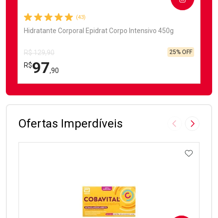
(43)
Hidratante Corporal Epidrat Corpo Intensivo 450g
25% OFF
R$ 129,90
97
R$
,90
FECHAR
FECHAR
Laboratório
Por Menos
Ofertas Imperdíveis
Imagem Anter
Próxima
ADICIO
Ativar Desconto