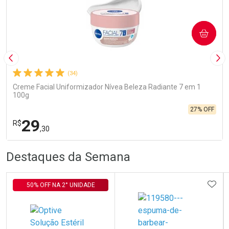
COMPRAR
Imagem Anterior
Pró
(34)
Creme Facial Uniformizador Nívea Beleza Radiante 7 em 1
100g
27% OFF
29
R$
,30
R
R
FECHA
FECHA
Destaques da Semana
Laboratório
Por Menos
ADIC
50% OFF NA 2° UNIDADE