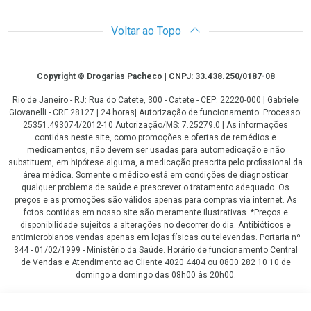
Voltar ao Topo
Copyright
Copyright © Drogarias Pacheco | CNPJ: 33.438.250/0187-08
Rio de Janeiro - RJ: Rua do Catete, 300 - Catete - CEP: 22220-000 | Gabriele
Giovanelli - CRF 28127 | 24 horas| Autorização de funcionamento: Processo:
25351.493074/2012-10 Autorização/MS: 7.25279.0 | As informações
contidas neste site, como promoções e ofertas de remédios e
medicamentos, não devem ser usadas para automedicação e não
substituem, em hipótese alguma, a medicação prescrita pelo profissional da
área médica. Somente o médico está em condições de diagnosticar
qualquer problema de saúde e prescrever o tratamento adequado. Os
preços e as promoções são válidos apenas para compras via internet. As
fotos contidas em nosso site são meramente ilustrativas. *Preços e
disponibilidade sujeitos a alterações no decorrer do dia. Antibióticos e
antimicrobianos vendas apenas em lojas físicas ou televendas. Portaria nº
344 - 01/02/1999 - Ministério da Saúde. Horário de funcionamento Central
de Vendas e Atendimento ao Cliente 4020 4404 ou 0800 282 10 10 de
domingo a domingo das 08h00 às 20h00.
LGPD Aceite os Cookies