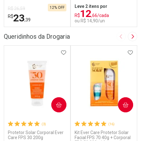
Leve 2 itens por
12% OFF
R$ 26,59
12
23
R$
,66/cada
R$
,39
ou R$ 14,90/un
FECHAR
F
FECHAR
F
Queridinhos da Drogaria
Imagem A
Pró
Laboratório
Laboratório
Por Menos
ADICIONAR AOS FAVORITOS
Por Menos
ADIC
COMPRAR
COMPRAR
(3)
(16)
Protetor Solar Corporal Ever
Kit Ever Care Protetor Solar
Ativar Desconto
Ativar Desconto
Care FPS 30 200g
Facial FPS 70 40g + Corporal