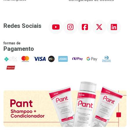
YouTube
Instagram
Facebook
Twitter
Linkedin
Redes Sociais
formas de
Pagamento
PIX
MasterCard
VISA
ELO
AMEX
NuPay
Google Pay
Diners Club
Hipercard
Promoção em Destaque