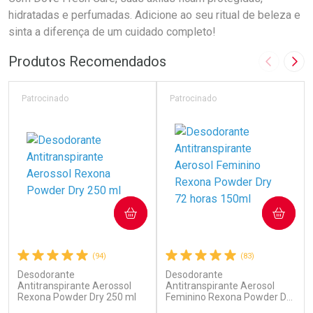
hidratadas e perfumadas. Adicione ao seu ritual de beleza e
sinta a diferença de um cuidado completo!
Produtos Recomendados
Imagem A
Pró
Patrocinado
Patrocinado
COMPRAR
COMPRAR
(94)
(83)
Desodorante
Desodorante
Antitranspirante Aerossol
Antitranspirante Aerosol
Rexona Powder Dry 250 ml
Feminino Rexona Powder Dry
72 horas 150ml