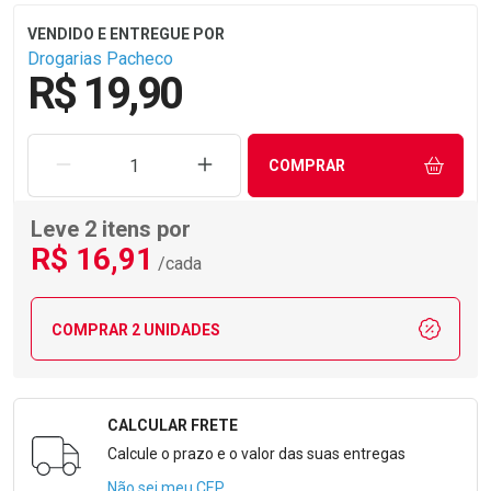
Drogarias Pacheco
R$ 19,90
REMOVER UMA UNIDADE
AUMENTAR UMA UNIDADE
COMPRAR
Leve 2 itens por
R$
16
,91
/cada
COMPRAR 2 UNIDADES
CALCULAR FRETE
Formulário para Calcular o Frete
Calcule o prazo e o valor das suas entregas
Não sei meu CEP