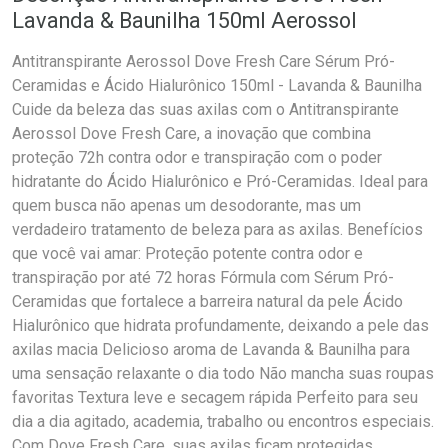
Lavanda & Baunilha 150ml Aerossol
Antitranspirante Aerossol Dove Fresh Care Sérum Pró-
Ceramidas e Ácido Hialurônico 150ml - Lavanda & Baunilha
Cuide da beleza das suas axilas com o Antitranspirante
Aerossol Dove Fresh Care, a inovação que combina
proteção 72h contra odor e transpiração com o poder
hidratante do Ácido Hialurônico e Pró-Ceramidas. Ideal para
quem busca não apenas um desodorante, mas um
verdadeiro tratamento de beleza para as axilas. Benefícios
que você vai amar: Proteção potente contra odor e
transpiração por até 72 horas Fórmula com Sérum Pró-
Ceramidas que fortalece a barreira natural da pele Ácido
Hialurônico que hidrata profundamente, deixando a pele das
axilas macia Delicioso aroma de Lavanda & Baunilha para
uma sensação relaxante o dia todo Não mancha suas roupas
favoritas Textura leve e secagem rápida Perfeito para seu
dia a dia agitado, academia, trabalho ou encontros especiais.
Com Dove Fresh Care, suas axilas ficam protegidas,