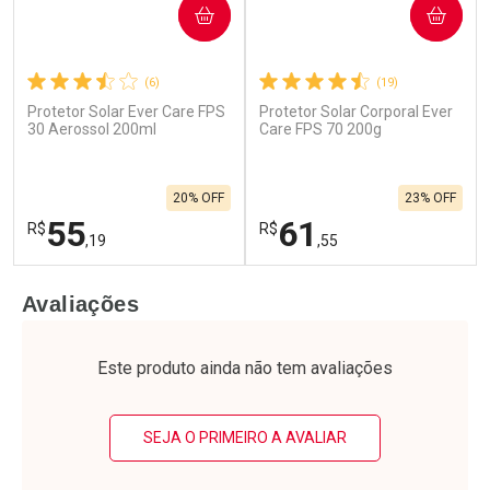
COMPRAR
COMPRAR
(6)
(19)
Protetor Solar Ever Care FPS
Protetor Solar Corporal Ever
Ativar Desconto
Ativar Desconto
30 Aerossol 200ml
Care FPS 70 200g
Comprar sem Desconto
Comprar sem Desconto
Por R$ 21,11/cada
Por R$ 21,11/cada
Comprar sem Desconto
Comprar sem Desconto
20% OFF
23% OFF
Por R$ 21,11/cada
Por R$ 21,11/cada
55
61
R$
R$
,19
,55
FECHAR
F
FECHAR
F
Avaliações
Laboratório
Laboratório
Por Menos
Por Menos
Este produto ainda não tem avaliações
SEJA O PRIMEIRO A AVALIAR