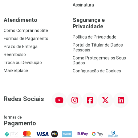
Assinatura
Atendimento
Segurança e
Privacidade
Como Comprar no Site
Política de Privacidade
Formas de Pagamento
Portal do Titular de Dados
Prazo de Entrega
Pessoais
Reembolso
Como Protegemos os Seus
Troca ou Devolução
Dados
Marketplace
Configuração de Cookies
YouTube
Instagram
Facebook
Twitter
Linkedin
Redes Sociais
formas de
Pagamento
PIX
MasterCard
VISA
ELO
AMEX
NuPay
Google Pay
Diners Club