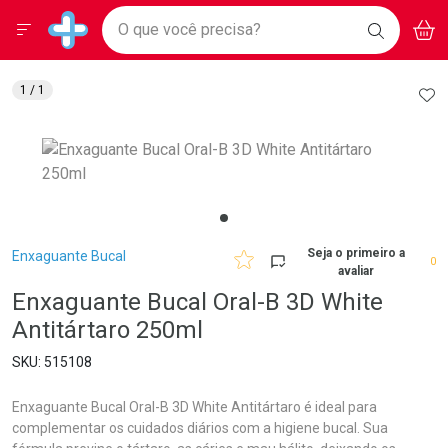
Drogarias Pacheco
Menu
Aces
Ir direto para a home
O que você precisa?
BAIXE
V
i
Baixe nosso APP e aproveite Ofertas Exclusivas!
BUSCAR
O APP
Navegue pela página
Ir direto para o conteúdo
Faça a sua busca
Ir direto para a busca
Ir direto para a conta
AD
1
/ 1
Ir direto para a ajuda
Ir direto para a notificações
Ir direto para o carrinho
Ir direto para o menu
Breadcrumb
Seja o primeiro a
Enxaguante Bucal
0
avaliar
Enxaguante Bucal Oral-B 3D White
Antitártaro 250ml
515108
Enxaguante Bucal Oral-B 3D White Antitártaro é ideal para
complementar os cuidados diários com a higiene bucal. Sua