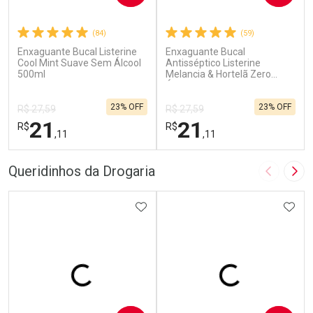
(84)
(59)
Enxaguante Bucal Listerine
Enxaguante Bucal
Cool Mint Suave Sem Álcool
Antisséptico Listerine
500ml
Melancia & Hortelã Zero
Álcool 500ml
23% OFF
23% OFF
R$ 27,59
R$ 27,59
21
21
R$
R$
,11
,11
FECHAR
F
FECHAR
F
Queridinhos da Drogaria
Imagem A
Pró
Laboratório
Laboratório
Por Menos
ADICIONAR AOS FAVORITOS
Por Menos
ADIC