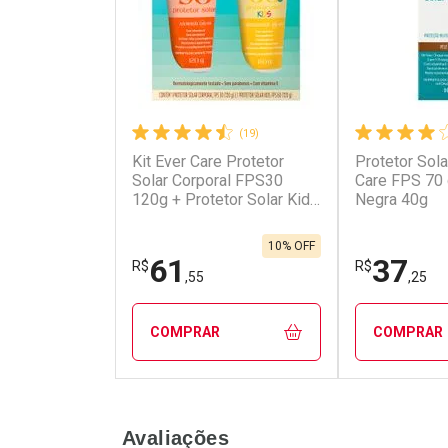
(19)
Kit Ever Care Protetor
Protetor Sola
Solar Corporal FPS30
Care FPS 70
120g + Protetor Solar Kids
Negra 40g
FPS60 120g
10% OFF
61
37
R$
R$
,55
,25
COMPRAR
COMPRAR
FECHAR
FECHAR
Avaliações