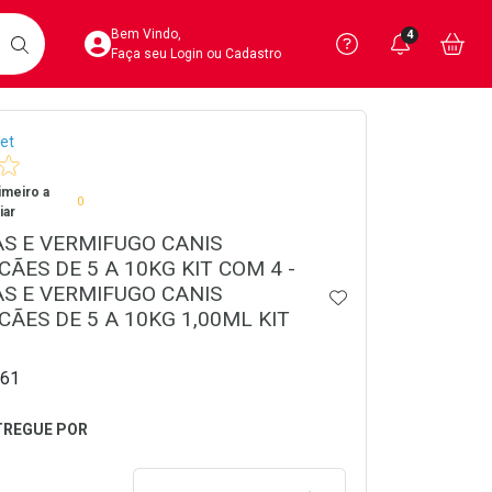
Acesse sua Conta
Precisa de 
Notific
Aces
Bem Vindo,
4
Você po
notifica
Vo
it
BUSCAR
Ver Recursos 
Faça seu Login ou Cadastro
crumb
et
Atendimento ao 
imeiro a
Central de Ajud
0
iar
S E VERMIFUGO CANIS
Televendas
ÃES DE 5 A 10KG KIT COM 4 -
4020-4404
S E VERMIFUGO CANIS
ADICIONAR AOS 
CÃES DE 5 A 10KG 1,00ML KIT
61