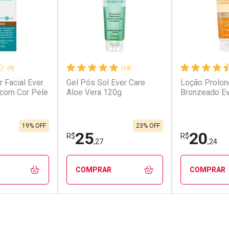
(9)
(14)
r Facial Ever
Gel Pós Sol Ever Care
Loção Prolon
 com Cor Pele
Aloe Vera 120g
Bronzeado Ev
19% OFF
23% OFF
25
20
R$
R$
,27
,24
COMPRAR
COMPRAR
FECHAR
FECHAR
FECHAR
FECHAR