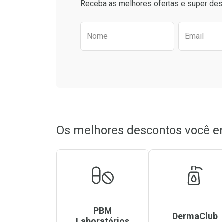
Receba as melhores ofertas e super des
Preencha o formulário aba
Nome
Email
Os melhores descontos você e
PBM
DermaClub
Laboratórios