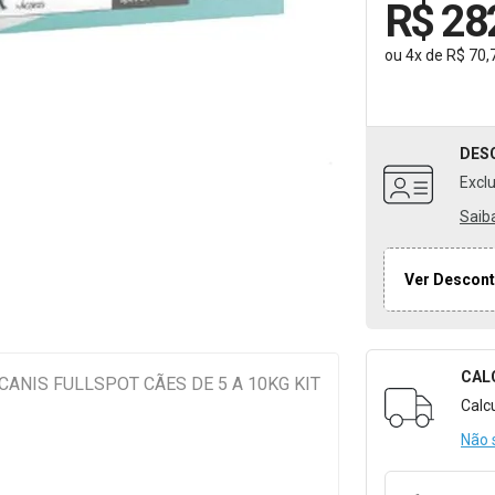
R$ 28
ou
4
x
de
R$ 70,
DES
Excl
Saib
Ver Descont
CAL
Formulári
ANIS FULLSPOT CÃES DE 5 A 10KG KIT
Calc
Não 