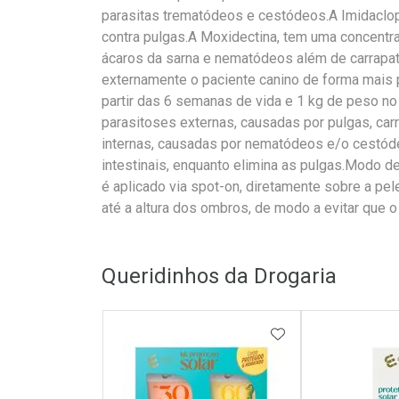
parasitas trematódeos e cestódeos.A Imidaclopr
contra pulgas.A Moxidectina, tem uma concentra
ácaros da sarna e nematódeos além de carrapato
externamente o paciente canino de forma mais 
partir das 6 semanas de vida e 1 kg de peso no
parasitoses externas, causadas por pulgas, car
internas, causadas por nematódeos e/o cestóde
intestinais, enquanto elimina as pulgas.Modo d
é aplicado via spot-on, diretamente sobre a pel
até a altura dos ombros, de modo a evitar que o
Queridinhos da Drogaria
ADICIONAR AOS 