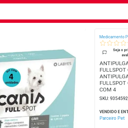
busca
isa?
Bread
Medicamento P
Seja o pr
aval
ANTIPULGA
FULLSPOT C
ANTIPULGA
FULLSPOT 
COM 4
9354592
Parceiro Pet