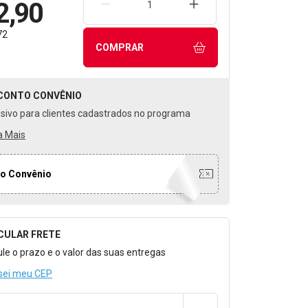
2,90
REMOVER UMA UNIDADE
AUMENTAR UMA UNIDA
72
COMPRAR
CONTO
CONVÊNIO
usivo para clientes cadastrados no programa
a Mais
o Convênio
CULAR FRETE
o para Calcular o Frete
ule o prazo e o valor das suas entregas
sei meu CEP