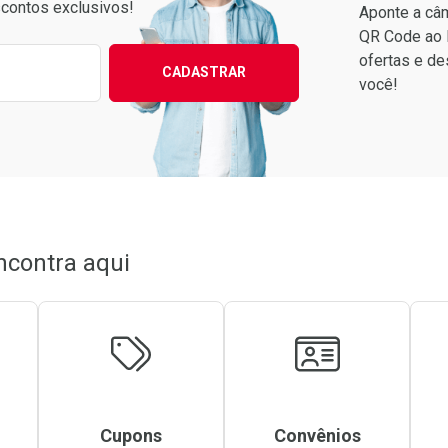
contos exclusivos!
Aponte a câm
QR Code ao 
ixo para receber as melhores ofertas:
ofertas e de
CADASTRAR
você!
ncontra aqui
Cupons
Convênios