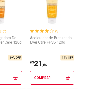
(3)
(5)
gadora Do
Acelerador de Bronzeado
er Care 120g
Ever Care FPS6 120g
19% OFF
19% OFF
21
R$
,86
COMPRAR
FECHAR
FECHAR
FECHAR
FECHAR