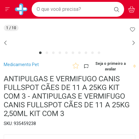
Drogarias Pacheco
Menu
Aces
Ir direto para a home
O que você precisa?
BAIXE
V
i
Baixe nosso APP e aproveite Ofertas Exclusivas!
BUSCAR
O APP
Navegue pela página
Ir direto para o conteúdo
Faça a sua busca
Ir direto para a busca
Ir direto para a conta
AD
1
/ 10
Ir direto para a ajuda
Ir direto para a notificações
Ir direto para o carrinho
Ir direto para o menu
Breadcrumb
Seja o primeiro a
Medicamento Pet
0
avaliar
ANTIPULGAS E VERMIFUGO CANIS
FULLSPOT CÃES DE 11 A 25KG KIT
COM 3 - ANTIPULGAS E VERMIFUGO
CANIS FULLSPOT CÃES DE 11 A 25KG
2,50ML KIT COM 3
935459238