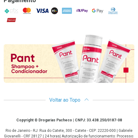
PIX
MasterCard
VISA
ELO
AMEX
NuPay
Google Pay
Diners Club
Hipercard
Promoção em Destaque
Voltar ao Topo
Copyright
Copyright © Drogarias Pacheco | CNPJ: 33.438.250/0187-08
Rio de Janeiro - RJ: Rua do Catete, 300 - Catete - CEP: 22220-000 | Gabriele
Giovanelli - CRF 28127 | 24 horas| Autorização de funcionamento: Processo: