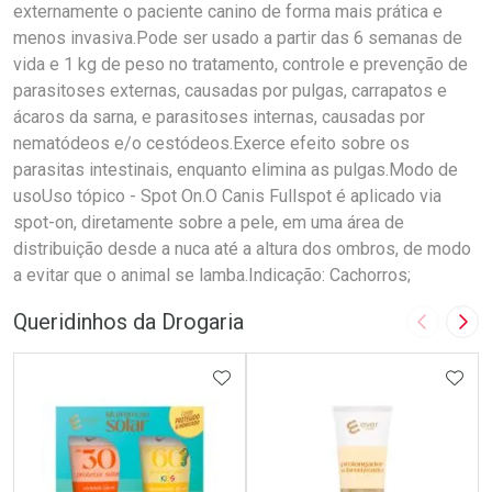
externamente o paciente canino de forma mais prática e
menos invasiva.Pode ser usado a partir das 6 semanas de
vida e 1 kg de peso no tratamento, controle e prevenção de
parasitoses externas, causadas por pulgas, carrapatos e
ácaros da sarna, e parasitoses internas, causadas por
nematódeos e/o cestódeos.Exerce efeito sobre os
parasitas intestinais, enquanto elimina as pulgas.Modo de
usoUso tópico - Spot On.O Canis Fullspot é aplicado via
spot-on, diretamente sobre a pele, em uma área de
distribuição desde a nuca até a altura dos ombros, de modo
a evitar que o animal se lamba.Indicação: Cachorros;
Queridinhos da Drogaria
Imagem A
Pró
ADICIONAR AOS FAVORITOS
ADIC