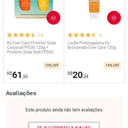
COMPRAR
COMPRAR
(19)
(3)
Kit Ever Care Protetor Solar
Loção Prolongadora Do
Corporal FPS30 120g +
Bronzeado Ever Care 120g
Protetor Solar Kids FPS60
120g
10% OFF
19% OFF
61
20
R$
R$
,55
,24
FECHAR
F
FECHAR
F
Avaliações
Laboratório
Laboratório
Por Menos
Por Menos
Este produto ainda não tem avaliações