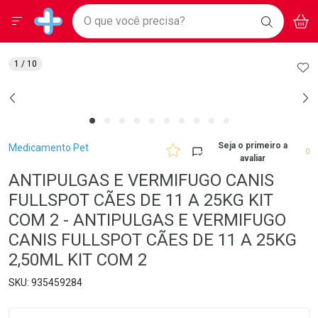
Drogarias Pacheco
Menu
Aces
Ir direto para a home
O que você precisa?
BAIXE
V
i
Baixe nosso APP e aproveite Ofertas Exclusivas!
BUSCAR
O APP
Navegue pela página
Ir direto para o conteúdo
Faça a sua busca
Ir direto para a busca
Ir direto para a conta
AD
1
/ 10
Ir direto para a ajuda
Ir direto para a notificações
Ir direto para o carrinho
Ir direto para o menu
Breadcrumb
Seja o primeiro a
Medicamento Pet
0
avaliar
ANTIPULGAS E VERMIFUGO CANIS
FULLSPOT CÃES DE 11 A 25KG KIT
COM 2 - ANTIPULGAS E VERMIFUGO
CANIS FULLSPOT CÃES DE 11 A 25KG
2,50ML KIT COM 2
935459284