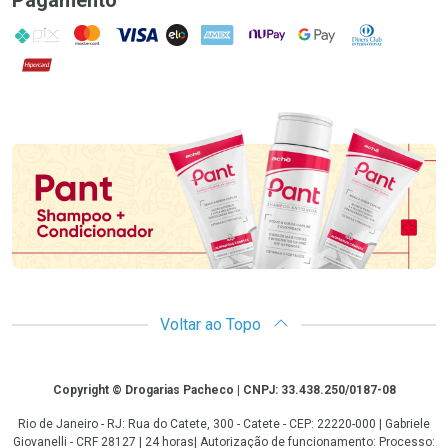
PIX
MasterCard
VISA
ELO
AMEX
NuPay
Google Pay
Diners Club
Hipercard
Promoção em Destaque
Voltar ao Topo
Copyright
Copyright © Drogarias Pacheco | CNPJ: 33.438.250/0187-08
Rio de Janeiro - RJ: Rua do Catete, 300 - Catete - CEP: 22220-000 | Gabriele
Giovanelli - CRF 28127 | 24 horas| Autorização de funcionamento: Processo: