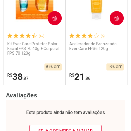
COMPRAR
COMPRAR
(42)
(5)
Kit Ever Care Protetor Solar
Acelerador de Bronzeado
Facial FPS 70 40g + Corporal
Ever Care FPS6 120g
FPS 70 120g
51% OFF
19% OFF
38
21
R$
R$
,87
,86
FECHAR
F
FECHAR
F
Avaliações
Laboratório
Laboratório
Por Menos
Por Menos
Este produto ainda não tem avaliações