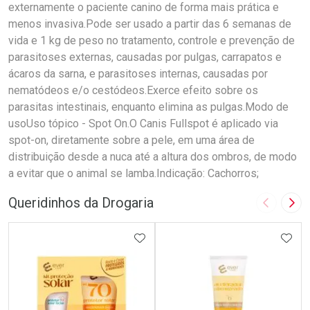
externamente o paciente canino de forma mais prática e
menos invasiva.Pode ser usado a partir das 6 semanas de
vida e 1 kg de peso no tratamento, controle e prevenção de
parasitoses externas, causadas por pulgas, carrapatos e
ácaros da sarna, e parasitoses internas, causadas por
nematódeos e/o cestódeos.Exerce efeito sobre os
parasitas intestinais, enquanto elimina as pulgas.Modo de
usoUso tópico - Spot On.O Canis Fullspot é aplicado via
spot-on, diretamente sobre a pele, em uma área de
distribuição desde a nuca até a altura dos ombros, de modo
a evitar que o animal se lamba.Indicação: Cachorros;
Queridinhos da Drogaria
Imagem A
Pró
ADICIONAR AOS FAVORITOS
ADIC