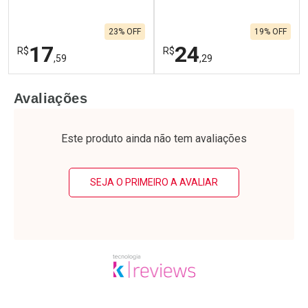
23% OFF
19% OFF
17
24
R$
R$
,59
,29
FECHAR
F
FECHAR
F
Avaliações
Laboratório
Laboratório
Por Menos
Por Menos
Este produto ainda não tem avaliações
SEJA O PRIMEIRO A AVALIAR
Ativar Desconto
Ativar Desconto