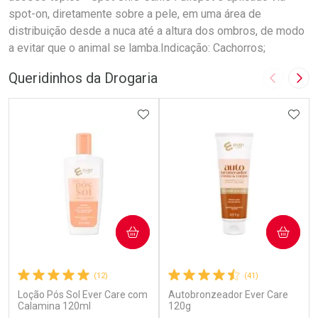
spot-on, diretamente sobre a pele, em uma área de
distribuição desde a nuca até a altura dos ombros, de modo
a evitar que o animal se lamba.Indicação: Cachorros;
Queridinhos da Drogaria
Imagem A
Pró
ADICIONAR AOS FAVORITOS
ADIC
COMPRAR
COMPRAR
(12)
(41)
Loção Pós Sol Ever Care com
Autobronzeador Ever Care
Calamina 120ml
120g