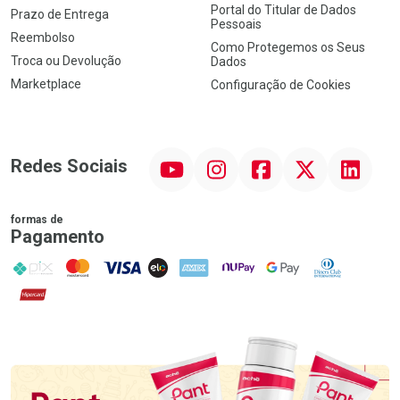
Portal do Titular de Dados
Prazo de Entrega
Pessoais
Reembolso
Como Protegemos os Seus
Troca ou Devolução
Dados
Marketplace
Configuração de Cookies
YouTube
Instagram
Facebook
Twitter
Linkedin
Redes Sociais
formas de
Pagamento
PIX
MasterCard
VISA
ELO
AMEX
NuPay
Google Pay
Diners Club
Hipercard
Promoção em Destaque