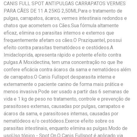
CANIS FULL SPOT ANTIPULGAS CARRAPATOS VERMES
PARA CÃES DE 11 A 25KG 2,50MLPara o tratamento de
pulgas, carrapatos, ácaros, vermes intestinais redondos e
chatos que acometem os Cães.Sua fórmula altamente
eficaz, elimina os parasitas internos e externos que
frequentemente afetam os cães.O Praziquantel, possui
efeito contra parasitas trematódeos e cestódeos.A
Imidacloprida, apresenta rápido e potente efeito contra
pulgas.A Moxidectina, tem uma concentração no que lhe
confere eficácia contra ácaros da sarna e nematódeos além
de carrapatos.O Canis Fullspot desparasita interna e
externamente o paciente canino de forma mais prática e
menos invasiva.Pode ser usado a partir das 6 semanas de
vida e 1 kg de peso no tratamento, controle e prevenção de
parasitoses externas, causadas por pulgas, carrapatos e
ácaros da sarna, e parasitoses internas, causadas por
nematódeos e/o cestódeos.Exerce efeito sobre os
parasitas intestinais, enquanto elimina as pulgas.Modo de
usoUso tópico - Spot On.O Canis Fullspot é aplicado via