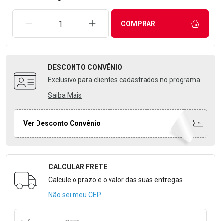
REMOVER UMA UNIDADE
AUMENTAR UMA UNIDADE
COMPRAR
DESCONTO
CONVÊNIO
Exclusivo para clientes cadastrados no programa
Saiba Mais
Ver Desconto Convênio
CALCULAR FRETE
Formulário para Calcular o Frete
Calcule o prazo e o valor das suas entregas
Não sei meu CEP