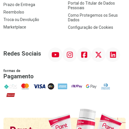
Portal do Titular de Dados
Prazo de Entrega
Pessoais
Reembolso
Como Protegemos os Seus
Troca ou Devolução
Dados
Marketplace
Configuração de Cookies
YouTube
Instagram
Facebook
Twitter
Linkedin
Redes Sociais
formas de
Pagamento
PIX
MasterCard
VISA
ELO
AMEX
NuPay
Google Pay
Diners Club
Hipercard
Promoção em Destaque