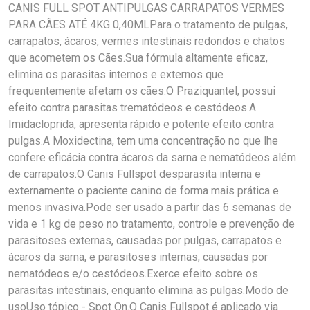
CANIS FULL SPOT ANTIPULGAS CARRAPATOS VERMES
PARA CÃES ATÉ 4KG 0,40MLPara o tratamento de pulgas,
carrapatos, ácaros, vermes intestinais redondos e chatos
que acometem os Cães.Sua fórmula altamente eficaz,
elimina os parasitas internos e externos que
frequentemente afetam os cães.O Praziquantel, possui
efeito contra parasitas trematódeos e cestódeos.A
Imidacloprida, apresenta rápido e potente efeito contra
pulgas.A Moxidectina, tem uma concentração no que lhe
confere eficácia contra ácaros da sarna e nematódeos além
de carrapatos.O Canis Fullspot desparasita interna e
externamente o paciente canino de forma mais prática e
menos invasiva.Pode ser usado a partir das 6 semanas de
vida e 1 kg de peso no tratamento, controle e prevenção de
parasitoses externas, causadas por pulgas, carrapatos e
ácaros da sarna, e parasitoses internas, causadas por
nematódeos e/o cestódeos.Exerce efeito sobre os
parasitas intestinais, enquanto elimina as pulgas.Modo de
usoUso tópico - Spot On.O Canis Fullspot é aplicado via