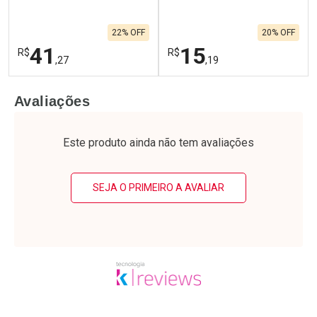
22% OFF
20% OFF
41
15
R$
R$
,27
,19
FECHAR
F
FECHAR
F
Avaliações
Laboratório
Laboratório
Por Menos
Por Menos
Este produto ainda não tem avaliações
SEJA O PRIMEIRO A AVALIAR
Ativar Desconto
Ativar Desconto