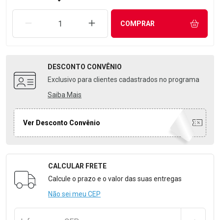
REMOVER UMA UNIDADE
AUMENTAR UMA UNIDADE
COMPRAR
DESCONTO
CONVÊNIO
Exclusivo para clientes cadastrados no programa
Saiba Mais
Ver Desconto Convênio
CALCULAR FRETE
Formulário para Calcular o Frete
Calcule o prazo e o valor das suas entregas
Não sei meu CEP