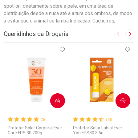
spot-on, diretamente sobre a pele, em uma área de
distribuição desde a nuca até a altura dos ombros, de modo
a evitar que o animal se lamba.Indicação: Cachorros;
Queridinhos da Drogaria
Imagem A
Pró
ADICIONAR AOS FAVORITOS
ADIC
COMPRAR
COMPRAR
(3)
(15)
Protetor Solar Corporal Ever
Protetor Solar Labial Ever
Care FPS 30 200g
You FPS30 3,6g