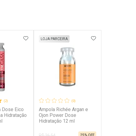
FAVORITOS
ADICIONAR AOS FAVORITOS
ADICIONAR AOS 
LOJA PARCEIRA
(2)
(0)
 Dose Eico
Ampola Richée Argan e
a Hidratação
Ojon Power Dose
ml
Hidratação 12 ml
25% OFF
R$ 26,54