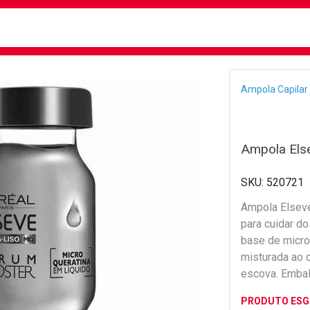
busca
isa?
Bread
Ampola Capilar
Ampola Els
520721
Ampola Elseve
para cuidar do
base de micro 
misturada ao c
escova. Emba
PRODUTO ES