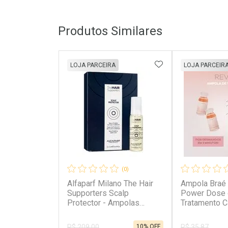
Produtos Similares
ADICIONAR AOS 
LOJA PARCEIRA
LOJA PARCEIR
(0)
Alfaparf Milano The Hair
Ampola Braé 
Supporters Scalp
Power Dose 
Protector - Ampolas
Tratamento C
Capilares 12x13ml 12 x
13ml 12 x 13ml
10% OFF
R$ 209,00
R$ 35,87