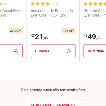
(9)
(5)
r Facial Ever
Acelerador de Bronzeado
Protetor Sola
conto
Ativar Desconto
Ativar Desc
 60g
Ever Care FPS6 120g
Ever Care FP
em Desconto
Comprar sem Desconto
Comprar s
em Desconto
Comprar sem Desconto
Comprar s
0/cada
Por R$ 50,00/cada
Por R$ 12,9
0/cada
Por R$ 50,00/cada
Por R$ 12,9
20% OFF
19% OFF
21
49
R$
R$
,86
,27
COMPRAR
COMPRAR
FECHAR
FECHAR
FECHAR
FECHAR
rio
Laboratório
Laborató
os
Por Menos
Por Men
Este produto ainda não tem avaliações
SEJA O PRIMEIRO A AVALIAR