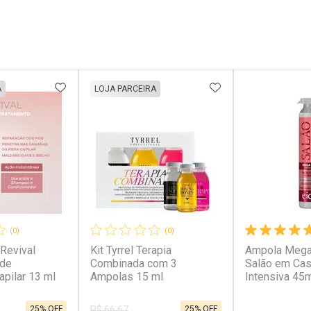
FAVORITOS
ADICIONAR AOS FAVORITOS
ADICIONAR AOS 
A
LOJA PARCEIRA
(0)
(0)
Revival
Kit Tyrrel Terapia
Ampola Mega
de
Combinada com 3
Salão em Cas
apilar 13 ml
Ampolas 15 ml
Intensiva 45
25% OFF
25% OFF
R$ 66,67