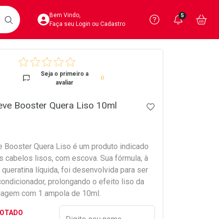
Acesse sua Conta
Precisa de 
Notific
Aces
Bem Vindo,
5
Você po
notifica
Vo
it
BUSCAR
Ver Recursos 
Faça seu Login ou Cadastro
crumb
Atendimento ao 
Seja o primeiro a
0
avaliar
Central de Ajud
eve Booster Quera Liso 10ml
ADICIONAR AOS 
Televendas
4020-4404
 Booster Quera Liso é um produto indicado
s cabelos lisos, com escova. Sua fórmula, à
queratina líquida, foi desenvolvida para ser
ondicionador, prolongando o efeito liso da
lagem com 1 ampola de 10ml.
Preencher nome e email para s
GOTADO