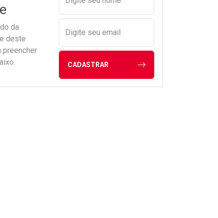
Digite seu nome
e
ado da
Digite seu email
de deste
a preencher
aixo.
CADASTRAR