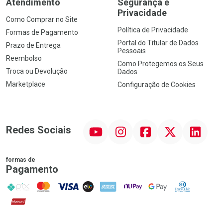
Atendimento
Segurança e
Privacidade
Como Comprar no Site
Política de Privacidade
Formas de Pagamento
Portal do Titular de Dados
Prazo de Entrega
Pessoais
Reembolso
Como Protegemos os Seus
Troca ou Devolução
Dados
Marketplace
Configuração de Cookies
YouTube
Instagram
Facebook
Twitter
Linkedin
Redes Sociais
formas de
Pagamento
PIX
MasterCard
VISA
ELO
AMEX
NuPay
Google Pay
Diners Club
Hipercard