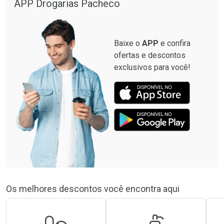
Por R$ 34,39/cada
Por R$ 49,27/cada
APP Drogarias Pacheco
Comprar sem Desconto
Comprar sem Desconto
Por R$ 34,39/cada
Por R$ 49,27/cada
Baixe o
APP
e confira
ofertas e descontos
exclusivos para você!
Os melhores descontos você encontra aqui