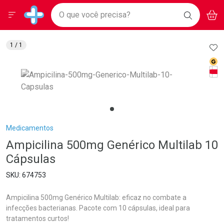
Drogarias Pacheco
Menu
Aces
Ir direto para a home
O que você precisa?
BAIXE
V
i
Baixe nosso APP e aproveite Ofertas Exclusivas!
BUSCAR
O APP
Navegue pela página
Ir direto para o conteúdo
Faça a sua busca
Ir direto para a busca
Ir direto para a conta
AD
1
/ 1
Ir direto para a ajuda
Med
Ir direto para a notificações
Tarj
Ir direto para o carrinho
Ir direto para o menu
Breadcrumb
Medicamentos
Ampicilina 500mg Genérico Multilab 10
Cápsulas
674753
Ampicilina 500mg Genérico Multilab: eficaz no combate a
infecções bacterianas. Pacote com 10 cápsulas, ideal para
tratamentos curtos!