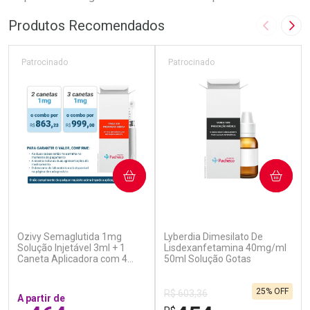
Produtos Recomendados
Imagem A
Pró
Patrocinado
Patrocinado
COMPRAR
COMPRAR
(7)
(0)
Ozivy Semaglutida 1mg
Lyberdia Dimesilato De
Solução Injetável 3ml + 1
Lisdexanfetamina 40mg/ml
Caneta Aplicadora com 4
50ml Solução Gotas
Agulhas
25% OFF
R$ 603,36
A partir de