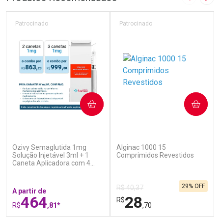
Imagem A
Pró
Patrocinado
Patrocinado
COMPRAR
COMPRAR
(7)
(4)
Ozivy Semaglutida 1mg
Alginac 1000 15
Solução Injetável 3ml + 1
Comprimidos Revestidos
Caneta Aplicadora com 4
Agulhas
29% OFF
R$ 40,37
A partir de
464
28
R$
R$
,81*
,70