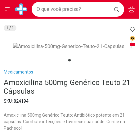
Drogarias Pacheco
Menu
Aces
Ir direto para a home
O que você precisa?
BAIXE
V
i
Baixe nosso APP e aproveite Ofertas Exclusivas!
BUSCAR
O APP
Navegue pela página
Ir direto para o conteúdo
Faça a sua busca
Ir direto para a busca
Ir direto para a conta
AD
1
/ 1
Ir direto para a ajuda
Med
Ir direto para a notificações
Tarj
Ir direto para o carrinho
Ir direto para o menu
Breadcrumb
Medicamentos
Amoxicilina 500mg Genérico Teuto 21
Cápsulas
824194
Amoxicilina 500mg Genérico Teuto: Antibiótico potente em 21
cápsulas. Combate infecções e favorece sua saúde. Confie na
Pacheco!