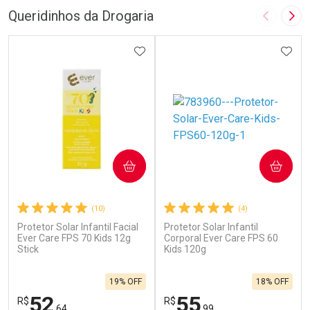
FECHAR
F
FECHAR
F
Queridinhos da Drogaria
Imagem A
Pró
Laboratório
Laboratório
Por Menos
ADICIONAR AOS FAVORITOS
Por Menos
ADIC
COMPRAR
COMPRAR
(10)
(4)
Protetor Solar Infantil Facial
Protetor Solar Infantil
Ativar Desconto
Ativar Desconto
Ever Care FPS 70 Kids 12g
Corporal Ever Care FPS 60
Stick
Comprar sem Desconto
Kids 120g
Comprar sem Desconto
Por R$ 664,02/cada
Por R$ 28,70/cada
Comprar sem Desconto
Comprar sem Desconto
19% OFF
18% OFF
Por R$ 664,02/cada
Por R$ 28,70/cada
52
55
R$
R$
,64
,99