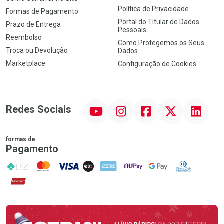
Política de Privacidade
Formas de Pagamento
Portal do Titular de Dados
Prazo de Entrega
Pessoais
Reembolso
Como Protegemos os Seus
Troca ou Devolução
Dados
Marketplace
Configuração de Cookies
YouTube
Instagram
Facebook
Twitter
Linkedin
Redes Sociais
formas de
Pagamento
PIX
MasterCard
VISA
ELO
AMEX
NuPay
Google Pay
Diners Club
Hipercard
Promoção em Destaque