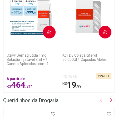
COMPRAR
COMPRAR
Ozivy Semaglutida 1mg
Koli D3 Colecalciferol
Solução Injetável 3ml + 1
50.000UI 4 Cápsulas Moles
Caneta Aplicadora com 4
Agulhas
79% OFF
R$ 95,66
A partir de
464
19
R$
R$
,81*
,99
FECHAR
F
FECHAR
F
Queridinhos da Drogaria
Imagem A
Pró
Laboratório
Laboratório
Por Menos
ADICIONAR AOS FAVORITOS
Por Menos
ADIC