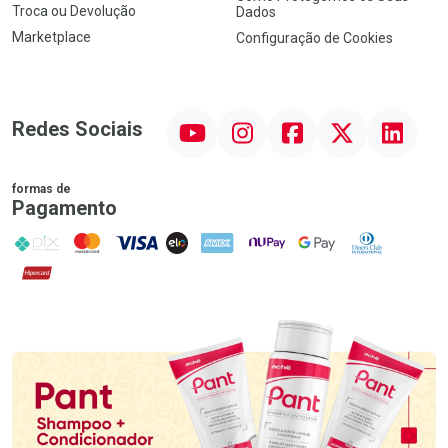
Troca ou Devolução
Dados
Marketplace
Configuração de Cookies
YouTube
Instagram
Facebook
Twitter
Linkedin
Redes Sociais
formas de
Pagamento
PIX
MasterCard
VISA
ELO
AMEX
NuPay
Google Pay
Diners Club
Hipercard
Promoção em Destaque