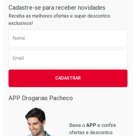
Laboratório
Laboratório
Por Menos
Por Menos
Cadastre-se para receber novidades
Receba as melhores ofertas e super descontos
exclusivos!
Preencha o formulário abaixo para receber 
Nome
Email
CADASTRAR
Ativar Desconto
Ativar Desconto
Comprar sem Desconto
Comprar sem Desconto
Por R$ 30,61/cada
Por R$ 12,99/cada
APP Drogarias Pacheco
Comprar sem Desconto
Comprar sem Desconto
Por R$ 30,61/cada
Por R$ 12,99/cada
Baixe o
APP
e confira
ofertas e descontos