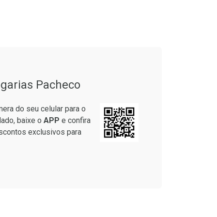
onto
Ativar Desconto
em Desconto
Comprar sem Desconto
em Desconto
Comprar sem Desconto
9/cada
Por R$ 37,25/cada
9/cada
Por R$ 37,25/cada
garias Pacheco
era do seu celular para o
lado, baixe o
APP
e confira
scontos exclusivos para