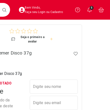
Acesse sua Conta
Precisa de 
Notific
Aces
Bem Vindo,
5
Você po
notifica
Vo
it
BUSCAR
Ver Recursos 
Faça seu Login ou Cadastro
crumb
Atendimento ao 
Seja o primeiro a
0
avaliar
Central de Ajud
emer Disco 37g
ADICIONAR AOS 
Televendas
4020-4404
er Disco 37g
Preencher nome e email para s
GOTADO
Digite seu nome
e
ado da
Digite seu email
de deste