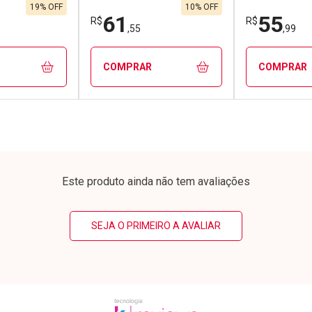
,50/cada
Por R$ 133,99/cada
Por R$ 166,
50/cada
Por R$ 133,99/cada
Por R$ 166,
19% OFF
10% OFF
61
55
R$
R$
,55
,99
COMPRAR
COMPRAR
FECHAR
FECHAR
FECHAR
FECHAR
rio
Laboratório
Laborató
os
Por Menos
Por Men
Este produto ainda não tem avaliações
SEJA O PRIMEIRO A AVALIAR