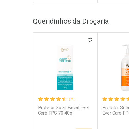
FECHAR
FECHAR
Queridinhos da Drogaria
Laboratório
Laborató
Por Menos
Por Men
ADICIONAR AOS 
(71)
Protetor Solar Facial Ever
Protetor Sola
Ativar Desconto
Ativar Des
Care FPS 70 40g
Ever Care F
Comprar sem Desconto
Comprar s
Comprar sem Desconto
Comprar s