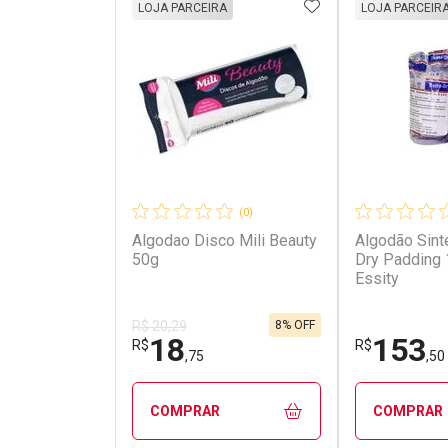
ADICIONAR AOS 
LOJA PARCEIRA
LOJA PARCEIR
(0)
Algodao Disco Mili Beauty
Algodão Sinté
50g
Dry Padding 
Essity
8% OFF
R$ 20,29
18
153
R$
R$
,75
,50
COMPRAR
COMPRAR