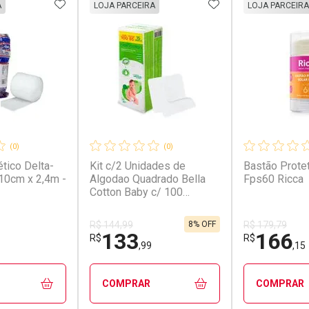
FAVORITOS
ADICIONAR AOS FAVORITOS
ADICIONAR AOS 
A
LOJA PARCEIRA
LOJA PARCEIRA
(0)
(0)
tico Delta-
Kit c/2 Unidades de
Bastão Protet
10cm x 2,4m -
Algodao Quadrado Bella
Fps60 Ricca
Cotton Baby c/ 100
Unidades
8% OFF
R$ 144,99
R$ 179,79
133
166
R$
R$
,99
,15
COMPRAR
COMPRAR