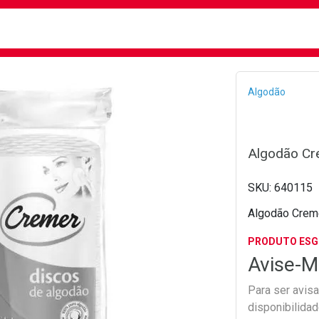
busca
isa?
Bread
Algodão
Algodão Cr
640115
Algodão Crem
PRODUTO ES
Avise-M
Para ser avis
disponibilida