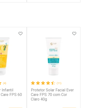
FECHAR
FECHAR
FECHAR
FECHAR
rio
Laboratório
os
Por Menos
FAVORITOS
ADICIONAR AOS FAVORITOS
ADICIONAR AOS 
(4)
(11)
 Infantil
Protetor Solar Facial Ever
onto
Ativar Desconto
r Care FPS 60
Care FPS 70 com Cor
Claro 40g
em Desconto
Comprar sem Desconto
em Desconto
Comprar sem Desconto