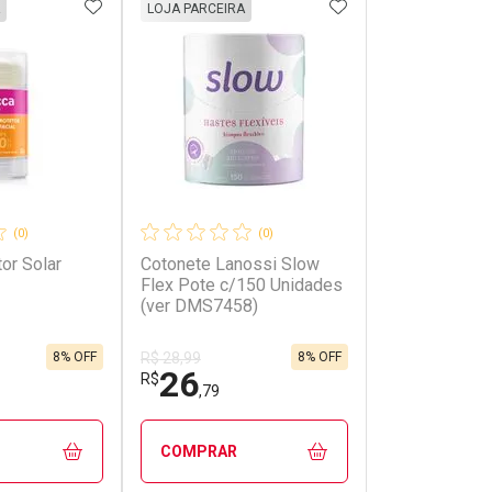
FAVORITOS
ADICIONAR AOS FAVORITOS
ADICIONAR AOS 
LOJA PARCEIRA
(0)
(0)
or Solar
Cotonete Lanossi Slow
Flex Pote c/150 Unidades
(ver DMS7458)
8% OFF
8% OFF
R$ 28,99
26
R$
,79
COMPRAR