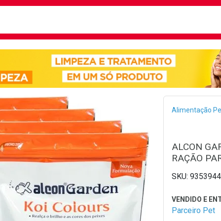
busca
isa?
Bread
Alimentação Pe
ALCON GAR
RAÇÃO PAR
9353944
Parceiro Pet