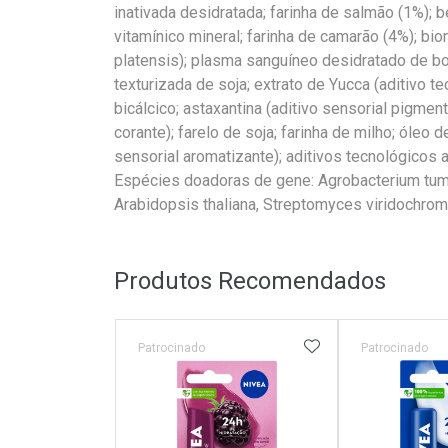
inativada desidratada; farinha de salmão (1%); be
vitamínico mineral; farinha de camarão (4%); bi
platensis); plasma sanguíneo desidratado de bo
texturizada de soja; extrato de Yucca (aditivo t
bicálcico; astaxantina (aditivo sensorial pigment
corante); farelo de soja; farinha de milho; óleo d
sensorial aromatizante); aditivos tecnológicos a
Espécies doadoras de gene: Agrobacterium tumef
Arabidopsis thaliana, Streptomyces viridochro
Produtos Recomendados
ADICIONAR AOS 
Patrocinado
Patrocinado