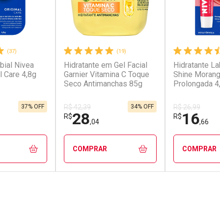
(37)
(19)
bial Nivea
Hidratante em Gel Facial
Hidratante La
l Care 4,8g
Garnier Vitamina C Toque
Shine Morang
Seco Antimanchas 85g
Prolongada 4
37% OFF
34% OFF
R$ 42,39
R$ 26,99
28
16
R$
R$
,04
,66
COMPRAR
COMPRAR
FECHAR
FECHAR
FECHAR
FECHAR
rio
Laboratório
Laborató
os
Por Menos
Por Men