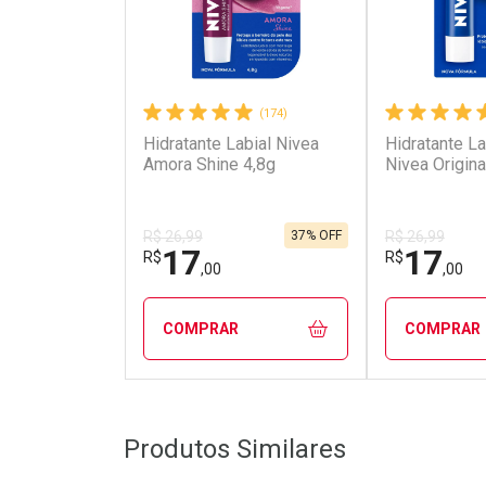
(174)
Hidratante Labial Nivea
Hidratante La
Amora Shine 4,8g
Nivea Origina
37% OFF
R$ 26,99
R$ 26,99
17
17
R$
R$
,00
,00
COMPRAR
COMPRAR
FECHAR
FECHAR
Produtos Similares
Laboratório
Laborató
Por Menos
Por Men