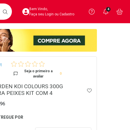
Acesse sua Conta
Precisa de 
Notific
Aces
Bem Vindo,
4
Você po
notifica
Vo
it
BUSCAR
Ver Recursos 
Faça seu Login ou Cadastro
Atendimento ao 
Central de Ajud
crumb
Televendas
t
4020-4404
Seja o primeiro a
0
avaliar
DEN KOI COLOURS 300G
ADICIONAR AOS 
A PEIXES KIT COM 4
96