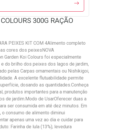
I COLOURS 300G RAÇÃO
A PEIXES KIT COM 4Alimento completo
 e as cores dos peixesNOVA
Garden Koi Colours foi especialmente
e do brilho dos peixes dos lagos de jardim,
ado pelas Carpas ornamentais ou Nishikigoi,
idade. A excelente flutuabilidade permite
superfície, dosando as quantidades.Conheça
al, produtos importantes para a manutenção
gos de jardim.Modo de UsarOferecer duas a
 para ser consumida em até dez minutos. Em
, o consumo de alimento diminui
entar apenas uma vez ao dia e cuidar para
to: Farinha de lula (13%); levedura