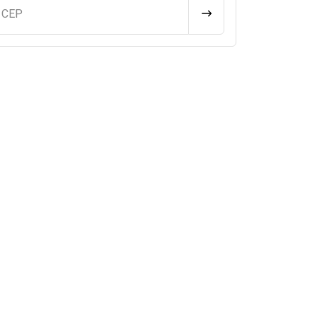
u CEP
CALCULAR FRETE