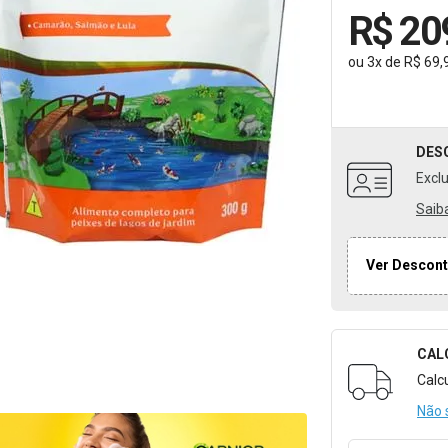
R$ 20
ou
3
x
de
R$ 69,
DES
Excl
Saib
Ver Descont
CAL
Formulári
Calc
Não 