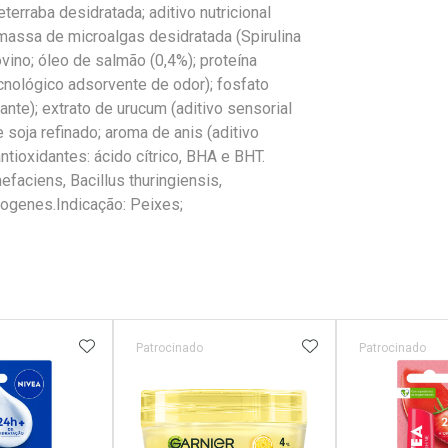
terraba desidratada; aditivo nutricional
omassa de microalgas desidratada (Spirulina
vino; óleo de salmão (0,4%); proteína
ecnológico adsorvente de odor); fosfato
ante); extrato de urucum (aditivo sensorial
e soja refinado; aroma de anis (aditivo
ntioxidantes: ácido cítrico, BHA e BHT.
aciens, Bacillus thuringiensis,
mogenes.Indicação: Peixes;
FAVORITOS
ADICIONAR AOS FAVORITOS
ADICIONAR AOS 
Patrocinado
Patrocinado