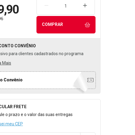
9,90
REMOVER UMA UNIDADE
AUMENTAR UMA UNIDA
96
COMPRAR
CONTO
CONVÊNIO
usivo para clientes cadastrados no programa
a Mais
o Convênio
CULAR FRETE
o para Calcular o Frete
ule o prazo e o valor das suas entregas
sei meu CEP