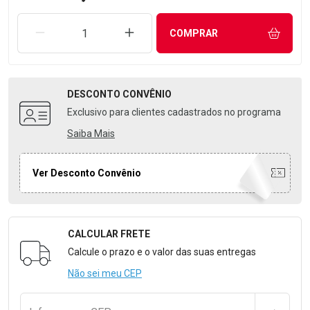
REMOVER UMA UNIDADE
AUMENTAR UMA UNIDADE
COMPRAR
DESCONTO
CONVÊNIO
Exclusivo para clientes cadastrados no programa
Saiba Mais
Ver Desconto Convênio
CALCULAR FRETE
Formulário para Calcular o Frete
Calcule o prazo e o valor das suas entregas
Não sei meu CEP