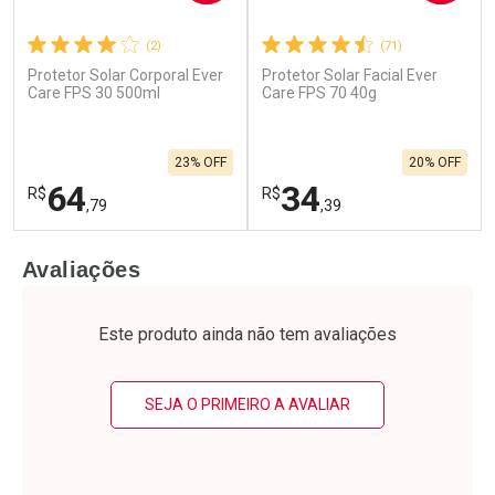
(2)
(71)
Protetor Solar Corporal Ever
Protetor Solar Facial Ever
Ativar Desconto
Ativar Desconto
Care FPS 30 500ml
Care FPS 70 40g
Comprar sem Desconto
Comprar sem Desconto
Por R$ 32,59/cada
Por R$ 187,77/cada
Comprar sem Desconto
Comprar sem Desconto
23% OFF
20% OFF
Por R$ 32,59/cada
Por R$ 187,77/cada
64
34
R$
R$
,79
,39
FECHAR
F
FECHAR
F
Avaliações
Laboratório
Laboratório
Por Menos
Por Menos
Este produto ainda não tem avaliações
SEJA O PRIMEIRO A AVALIAR