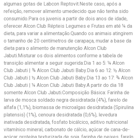
algumas gotas de Labcon Reptovit.Neste caso, após a
refeição, remover alimento umedecido que não tenha sido
consumido.Para os juvenis a partir de dois anos de idade,
oferecer Alcon Club Répteis Legumes e Frutas em até ¼ da
dieta, para variar a alimentação.Quando os animais atingirem
o tamanho de 20 centímetros de carapaça, mudar a base da
dieta para o alimento de manutenção Alcon Club
Jabuti.Misturar os dois alimentos conforme a tabela de
transição alimentar a seguir sugerida:Dia 1 ao 5: ¼ Alcon
Club Jabuti | ¾ Alcon Club Jabuti Baby.Dia 6 ao 12: ½ Alcon
Club Jabuti | ½ Alcon Club Jabuti Baby.Dia 13 ao 17: ¾ Alcon
Club Jabuti | ¼ Alcon Club Jabuti Baby.A partir do dia 18
somente Alcon Club Jabuti.Composição Básica: Farinha de
larva de mosca soldado negra desidratada (4%), farelo de
alfafa (1,1%), biomassa de microalgas desidratada (Spirulina
platensis) (1%), cenoura desidratada (0,6%), levedura
inativada desidratada, fosfato bicálcico, aditivo nutricional
vitamínico mineral, carbonato de cálcio, açúcar de cana-de-
açúcar, proteína texturizada de soja, farinha de peixes, farelo