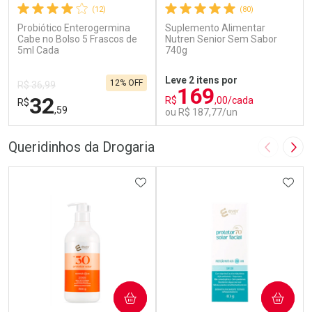
(12)
(80)
Probiótico Enterogermina
Suplemento Alimentar
Cabe no Bolso 5 Frascos de
Nutren Senior Sem Sabor
5ml Cada
740g
Leve 2 itens por
12% OFF
R$ 36,99
169
32
R$
,00/cada
R$
,59
ou R$ 187,77/un
FECHAR
F
FECHAR
F
Queridinhos da Drogaria
Imagem A
Pró
Laboratório
Laboratório
Por Menos
ADICIONAR AOS FAVORITOS
Por Menos
ADIC
COMPRAR
COMPRAR