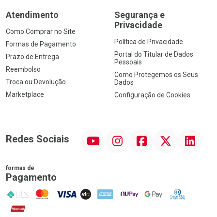
Atendimento
Segurança e
Privacidade
Como Comprar no Site
Política de Privacidade
Formas de Pagamento
Portal do Titular de Dados
Prazo de Entrega
Pessoais
Reembolso
Como Protegemos os Seus
Troca ou Devolução
Dados
Marketplace
Configuração de Cookies
YouTube
Instagram
Facebook
Twitter
Linkedin
Redes Sociais
formas de
Pagamento
PIX
MasterCard
VISA
ELO
AMEX
NuPay
Google Pay
Diners Club
Hipercard