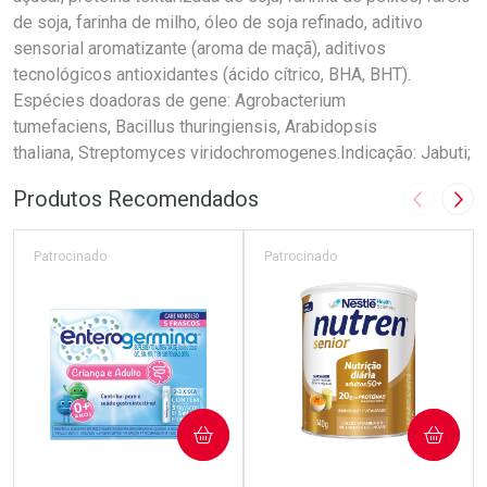
de soja, farinha de milho, óleo de soja refinado, aditivo
sensorial aromatizante (aroma de maçã), aditivos
tecnológicos antioxidantes (ácido cítrico, BHA, BHT).
Espécies doadoras de gene: Agrobacterium
tumefaciens, Bacillus thuringiensis, Arabidopsis
thaliana, Streptomyces viridochromogenes.Indicação: Jabuti;
Produtos Recomendados
Imagem A
Pró
Patrocinado
Patrocinado
COMPRAR
COMPRAR