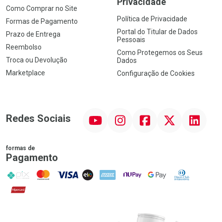
Privacidade
Como Comprar no Site
Política de Privacidade
Formas de Pagamento
Portal do Titular de Dados
Prazo de Entrega
Pessoais
Reembolso
Como Protegemos os Seus
Troca ou Devolução
Dados
Marketplace
Configuração de Cookies
YouTube
Instagram
Facebook
Twitter
Linkedin
Redes Sociais
formas de
Pagamento
PIX
MasterCard
VISA
ELO
AMEX
NuPay
Google Pay
Diners Club
Hipercard
Promoção em Destaque