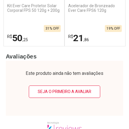
Kit Ever Care Protetor Solar
Acelerador de Bronzeado
Corporal FPS 50 120g + 200g
Ever Care FPS6 120g
31% OFF
19% OFF
50
21
R$
R$
,25
,86
FECHAR
F
FECHAR
F
Avaliações
Laboratório
Laboratório
Por Menos
Por Menos
Este produto ainda não tem avaliações
SEJA O PRIMEIRO A AVALIAR