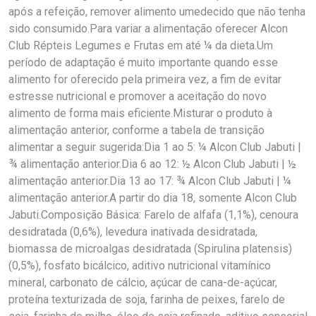
após a refeição, remover alimento umedecido que não tenha
sido consumido.Para variar a alimentação oferecer Alcon
Club Répteis Legumes e Frutas em até ¼ da dieta.Um
período de adaptação é muito importante quando esse
alimento for oferecido pela primeira vez, a fim de evitar
estresse nutricional e promover a aceitação do novo
alimento de forma mais eficiente.Misturar o produto à
alimentação anterior, conforme a tabela de transição
alimentar a seguir sugerida:Dia 1 ao 5: ¼ Alcon Club Jabuti |
¾ alimentação anterior.Dia 6 ao 12: ½ Alcon Club Jabuti | ½
alimentação anterior.Dia 13 ao 17: ¾ Alcon Club Jabuti | ¼
alimentação anterior.A partir do dia 18, somente Alcon Club
Jabuti.Composição Básica: Farelo de alfafa (1,1%), cenoura
desidratada (0,6%), levedura inativada desidratada,
biomassa de microalgas desidratada (Spirulina platensis)
(0,5%), fosfato bicálcico, aditivo nutricional vitamínico
mineral, carbonato de cálcio, açúcar de cana-de-açúcar,
proteína texturizada de soja, farinha de peixes, farelo de