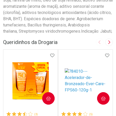
soja, farinha de milho, óleo de soja refinado, aditivo sensorial
aromatizante (aroma de maçã), aditivo sensorial corante
(clorofila), aditivos tecnológicos antioxidantes (ácido cítrico,
BHA, BHT). Espécies doadoras de gene: Agrobacterium
tumefaciens, Bacillus thuringiensis, Arabidopsis
thaliana, Streptomyces viridochromogenes.Indicação: Jabuti;
Queridinhos da Drogaria
Imagem A
Pró
ADICIONAR AOS FAVORITOS
ADIC
COMPRAR
COMPRAR
(3)
(5)