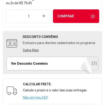
ou
2
x
de
R$ 79,45
REMOVER UMA UNIDADE
AUMENTAR UMA UNIDADE
COMPRAR
DESCONTO
CONVÊNIO
Exclusivo para clientes cadastrados no programa
Saiba Mais
Ver Desconto Convênio
CALCULAR FRETE
Formulário para Calcular o Frete
Calcule o prazo e o valor das suas entregas
Não sei meu CEP