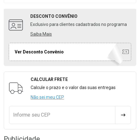
DESCONTO
CONVÊNIO
Exclusivo para clientes cadastrados no programa
Saiba Mais
Ver Desconto Convênio
CALCULAR FRETE
Formulário para Calcular o Frete
Calcule o prazo e o valor das suas entregas
Não sei meu CEP
Informe seu CEP
CALCULA
Publicidade