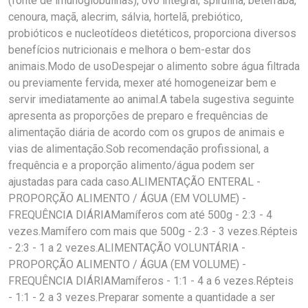
(fonte de imunoglobulinas), ovo integral, spirulina, beterraba,
cenoura, maçã, alecrim, sálvia, hortelã, prebiótico,
probióticos e nucleotídeos dietéticos, proporciona diversos
benefícios nutricionais e melhora o bem-estar dos
animais.Modo de usoDespejar o alimento sobre água filtrada
ou previamente fervida, mexer até homogeneizar bem e
servir imediatamente ao animal.A tabela sugestiva seguinte
apresenta as proporções de preparo e frequências de
alimentação diária de acordo com os grupos de animais e
vias de alimentação.Sob recomendação profissional, a
frequência e a proporção alimento/água podem ser
ajustadas para cada caso.ALIMENTAÇÃO ENTERAL -
PROPORÇÃO ALIMENTO / ÁGUA (EM VOLUME) -
FREQUÊNCIA DIÁRIAMamíferos com até 500g - 2:3 - 4
vezes.Mamífero com mais que 500g - 2:3 - 3 vezes.Répteis
- 2:3 - 1 a 2 vezes.ALIMENTAÇÃO VOLUNTÁRIA -
PROPORÇÃO ALIMENTO / ÁGUA (EM VOLUME) -
FREQUÊNCIA DIÁRIAMamíferos - 1:1 - 4 a 6 vezes.Répteis
- 1:1 - 2 a 3 vezes.Preparar somente a quantidade a ser