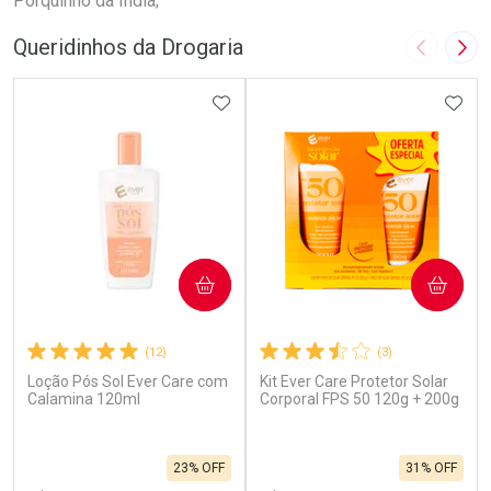
Porquinho da Índia;
Queridinhos da Drogaria
Imagem A
Pró
ADICIONAR AOS FAVORITOS
ADIC
COMPRAR
COMPRAR
(12)
(3)
Loção Pós Sol Ever Care com
Kit Ever Care Protetor Solar
Calamina 120ml
Corporal FPS 50 120g + 200g
23% OFF
31% OFF