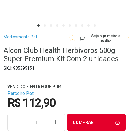
Breadcrumb
Seja o primeiro a
Medicamento Pet
0
avaliar
Alcon Club Health Herbívoros 500g
Super Premium Kit Com 2 unidades
935395151
Parceiro Pet
R$ 112,90
REMOVER UMA UNIDADE
AUMENTAR UMA UNIDADE
COMPRAR