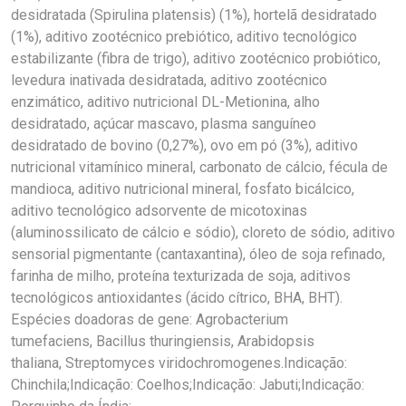
desidratada (Spirulina platensis) (1%), hortelã desidratado
(1%), aditivo zootécnico prebiótico, aditivo tecnológico
estabilizante (fibra de trigo), aditivo zootécnico probiótico,
levedura inativada desidratada, aditivo zootécnico
enzimático, aditivo nutricional DL-Metionina, alho
desidratado, açúcar mascavo, plasma sanguíneo
desidratado de bovino (0,27%), ovo em pó (3%), aditivo
nutricional vitamínico mineral, carbonato de cálcio, fécula de
mandioca, aditivo nutricional mineral, fosfato bicálcico,
aditivo tecnológico adsorvente de micotoxinas
(aluminossilicato de cálcio e sódio), cloreto de sódio, aditivo
sensorial pigmentante (cantaxantina), óleo de soja refinado,
farinha de milho, proteína texturizada de soja, aditivos
tecnológicos antioxidantes (ácido cítrico, BHA, BHT).
Espécies doadoras de gene: Agrobacterium
tumefaciens, Bacillus thuringiensis, Arabidopsis
thaliana, Streptomyces viridochromogenes.Indicação:
Chinchila;Indicação: Coelhos;Indicação: Jabuti;Indicação: