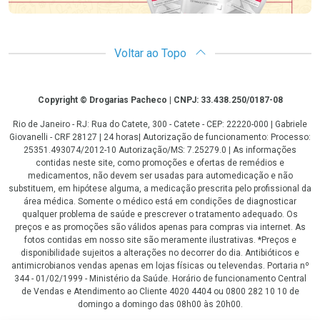
Voltar ao Topo
Copyright
Copyright © Drogarias Pacheco | CNPJ: 33.438.250/0187-08
Rio de Janeiro - RJ: Rua do Catete, 300 - Catete - CEP: 22220-000 | Gabriele
Giovanelli - CRF 28127 | 24 horas| Autorização de funcionamento: Processo:
25351.493074/2012-10 Autorização/MS: 7.25279.0 | As informações
contidas neste site, como promoções e ofertas de remédios e
medicamentos, não devem ser usadas para automedicação e não
substituem, em hipótese alguma, a medicação prescrita pelo profissional da
área médica. Somente o médico está em condições de diagnosticar
qualquer problema de saúde e prescrever o tratamento adequado. Os
preços e as promoções são válidos apenas para compras via internet. As
fotos contidas em nosso site são meramente ilustrativas. *Preços e
disponibilidade sujeitos a alterações no decorrer do dia. Antibióticos e
antimicrobianos vendas apenas em lojas físicas ou televendas. Portaria nº
344 - 01/02/1999 - Ministério da Saúde. Horário de funcionamento Central
de Vendas e Atendimento ao Cliente 4020 4404 ou 0800 282 10 10 de
domingo a domingo das 08h00 às 20h00.