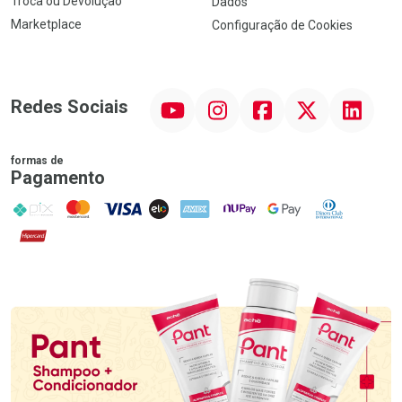
Troca ou Devolução
Dados
Marketplace
Configuração de Cookies
YouTube
Instagram
Facebook
Twitter
Linkedin
Redes Sociais
formas de
Pagamento
PIX
MasterCard
VISA
ELO
AMEX
NuPay
Google Pay
Diners Club
Hipercard
Promoção em Destaque