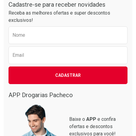
Por R$ 17,59/cada
Por R$ 50,25/cada
Cadastre-se para receber novidades
Receba as melhores ofertas e super descontos
exclusivos!
Preencha o formulário abaixo para receber 
Nome
Email
CADASTRAR
APP Drogarias Pacheco
Baixe o
APP
e confira
ofertas e descontos
exclusivos para você!