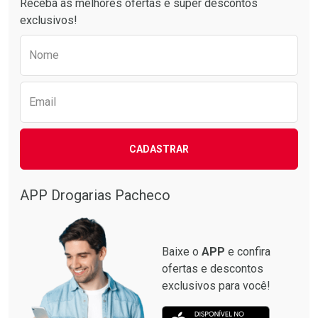
Receba as melhores ofertas e super descontos
exclusivos!
Preencha o formulário abaixo para receber 
Nome
Email
CADASTRAR
Ativar Desconto
Comprar sem Desconto
APP Drogarias Pacheco
Comprar sem Desconto
Por R$ 46,90/cada
Por R$ 46,90/cada
Baixe o
APP
e confira
ofertas e descontos
exclusivos para você!