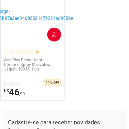
COMPRAR
(0)
Aire Play Desodorante
Corporal Spray Masculina
Jequiti, 100 Ml 1 un
11% OFF
R$ 52,90
46
R$
,90
FECHAR
FECHAR
Tudo sobre a Drogarias Pacheco
Cadastre-se para receber novidades
Laboratório
Por Menos