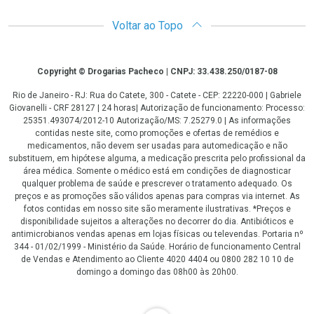
Voltar ao Topo
Copyright
Copyright © Drogarias Pacheco | CNPJ: 33.438.250/0187-08
Rio de Janeiro - RJ: Rua do Catete, 300 - Catete - CEP: 22220-000 | Gabriele
Giovanelli - CRF 28127 | 24 horas| Autorização de funcionamento: Processo:
25351.493074/2012-10 Autorização/MS: 7.25279.0 | As informações
contidas neste site, como promoções e ofertas de remédios e
medicamentos, não devem ser usadas para automedicação e não
substituem, em hipótese alguma, a medicação prescrita pelo profissional da
área médica. Somente o médico está em condições de diagnosticar
qualquer problema de saúde e prescrever o tratamento adequado. Os
preços e as promoções são válidos apenas para compras via internet. As
fotos contidas em nosso site são meramente ilustrativas. *Preços e
disponibilidade sujeitos a alterações no decorrer do dia. Antibióticos e
antimicrobianos vendas apenas em lojas físicas ou televendas. Portaria nº
344 - 01/02/1999 - Ministério da Saúde. Horário de funcionamento Central
de Vendas e Atendimento ao Cliente 4020 4404 ou 0800 282 10 10 de
domingo a domingo das 08h00 às 20h00.
LGPD Aceite os Cookies