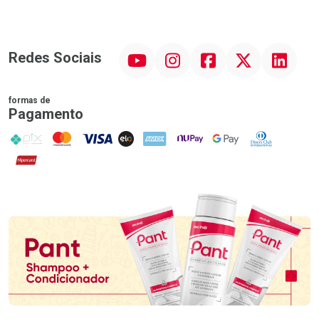
YouTube
Instagram
Facebook
Twitter
Linkedin
Redes Sociais
formas de
Pagamento
PIX
MasterCard
VISA
ELO
AMEX
NuPay
Google Pay
Diners Club
Hipercard
Promoção em Destaque