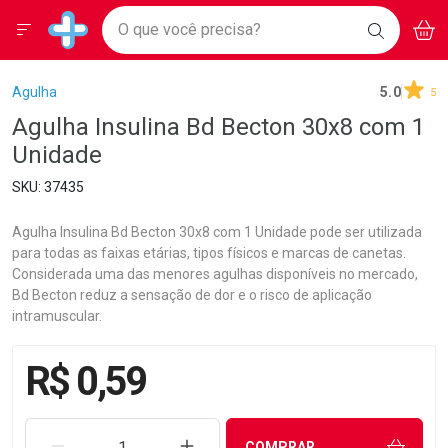
Drogarias Pacheco
Menu
Aces
Ir direto para a home
O que você precisa?
BAIXE
V
i
Baixe nosso APP e aproveite Ofertas Exclusivas!
BUSCAR
O APP
Navegue pela página
Ir direto para o conteúdo
Faça a sua busca
Ir direto para a busca
Ir direto para a conta
Breadcrumb
Agulha
5.0
5
Ir direto para a ajuda
Agulha Insulina Bd Becton 30x8 com 1
Ir direto para a notificações
Unidade
Ir direto para o carrinho
Ir direto para o menu
37435
Agulha Insulina Bd Becton 30x8 com 1 Unidade pode ser utilizada
para todas as faixas etárias, tipos físicos e marcas de canetas.
Considerada uma das menores agulhas disponíveis no mercado,
Bd Becton reduz a sensação de dor e o risco de aplicação
intramuscular.
R$ 0,59
REMOVER UMA UNIDADE
AUMENTAR UMA UNIDADE
COMPRAR