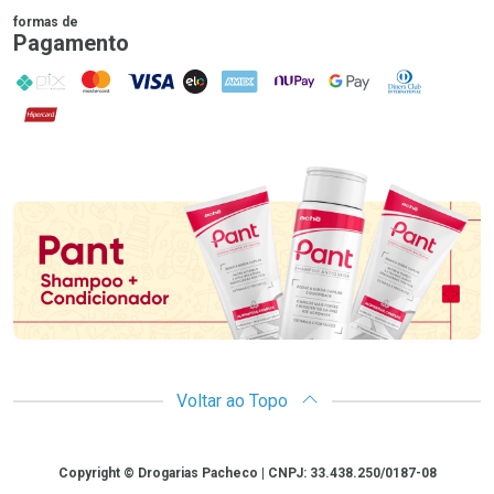
formas de
Pagamento
PIX
MasterCard
VISA
ELO
AMEX
NuPay
Google Pay
Diners Club
Hipercard
Promoção em Destaque
Voltar ao Topo
Copyright
Copyright © Drogarias Pacheco | CNPJ: 33.438.250/0187-08