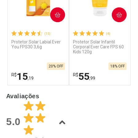
COMPRAR
COMPRAR
(15)
(4)
Protetor Solar Labial Ever
Protetor Solar Infantil
P
You FPS30 3,6g
Corporal Ever Care FPS 60
C
Kids 120g
N
20% OFF
18% OFF
15
55
R$
R$
R
,19
,99
FECHAR
F
FECHAR
F
Avaliações
Laboratório
Laboratório
L
Por Menos
Por Menos
5.0