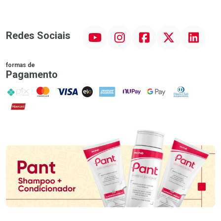
YouTube
Instagram
Facebook
Twitter
Linkedin
Redes Sociais
formas de
Pagamento
PIX
MasterCard
VISA
ELO
AMEX
NuPay
Google Pay
Diners Club
Hipercard
Promoção em Destaque