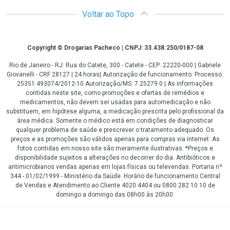
Voltar ao Topo
Copyright
Copyright © Drogarias Pacheco | CNPJ: 33.438.250/0187-08
Rio de Janeiro - RJ: Rua do Catete, 300 - Catete - CEP: 22220-000 | Gabriele
Giovanelli - CRF 28127 | 24 horas| Autorização de funcionamento: Processo:
25351.493074/2012-10 Autorização/MS: 7.25279.0 | As informações
contidas neste site, como promoções e ofertas de remédios e
medicamentos, não devem ser usadas para automedicação e não
substituem, em hipótese alguma, a medicação prescrita pelo profissional da
área médica. Somente o médico está em condições de diagnosticar
qualquer problema de saúde e prescrever o tratamento adequado. Os
preços e as promoções são válidos apenas para compras via internet. As
fotos contidas em nosso site são meramente ilustrativas. *Preços e
disponibilidade sujeitos a alterações no decorrer do dia. Antibióticos e
antimicrobianos vendas apenas em lojas físicas ou televendas. Portaria nº
344 - 01/02/1999 - Ministério da Saúde. Horário de funcionamento Central
de Vendas e Atendimento ao Cliente 4020 4404 ou 0800 282 10 10 de
domingo a domingo das 08h00 às 20h00.
LGPD Aceite os Cookies