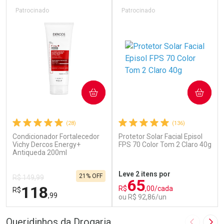
Patrocinado
Patrocinado
COMPRAR
COMPRAR
(28)
(136)
Condicionador Fortalecedor
Protetor Solar Facial Episol
Vichy Dercos Energy+
FPS 70 Color Tom 2 Claro 40g
Antiqueda 200ml
Leve 2 itens por
21% OFF
R$ 149,99
65
118
R$
,00/cada
R$
,99
ou R$ 92,86/un
FECHAR
F
FECHAR
F
Queridinhos da Drogaria