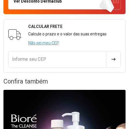
Ver Desconto Dermaclub
CALCULAR FRETE
Formulário para Calcular o Frete
Calcule o prazo e o valor das suas entregas
Não sei meu CEP
Informe seu CEP
CALCULA
Confira também