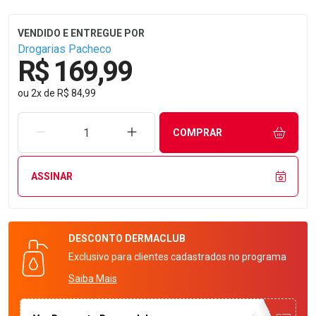
Drogarias Pacheco
R$ 169,99
ou
2
x
de
R$ 84,99
REMOVER UMA UNIDADE
AUMENTAR UMA UNIDADE
COMPRAR
ASSINAR
DESCONTO
DERMACLUB
Exclusivo para clientes cadastrados no programa
Saiba Mais