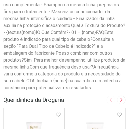
uso complementar- Shampoo da mesma linha: prepara os
fios para o tratamento.- Máscara ou condicionador da
mesma linha: intensifica o cuidado.- Finalizador da linha:
auxilia na proteção e acabamento.Qual a Textura do Produto?
- {textura(nome)}O Que Contém?- 01 – {nome}FAQEste
produto é indicado para qual tipo de cabelo?Consulte a
seção “Para Qual Tipo de Cabelo é Indicado?” e a
embalagem do fabricante.Posso combinar com outros
produtos?Sim. Para melhor desempenho, utilize produtos da
mesma linha.Com que frequência devo usar?A frequência
varia conforme a categoria do produto e a necessidade do
seu cabelo.CTA: Inclua o {nome} na sua rotina e mantenha a
constância para potencializar os resultados.
Queridinhos da Drogaria
Imagem A
Pró
ADICIONAR AOS FAVORITOS
ADIC