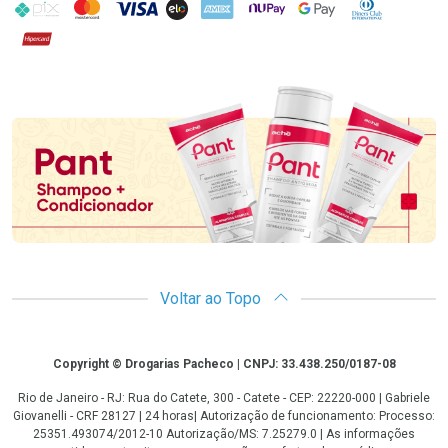
PIX
MasterCard
VISA
ELO
AMEX
NuPay
Google Pay
Diners Club
Hipercard
Promoção em Destaque
Voltar ao Topo
Copyright
Copyright © Drogarias Pacheco | CNPJ: 33.438.250/0187-08
Rio de Janeiro - RJ: Rua do Catete, 300 - Catete - CEP: 22220-000 | Gabriele
Giovanelli - CRF 28127 | 24 horas| Autorização de funcionamento: Processo:
25351.493074/2012-10 Autorização/MS: 7.25279.0 | As informações