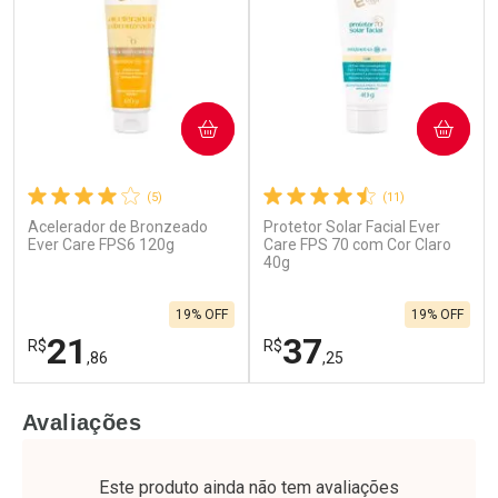
COMPRAR
COMPRAR
(5)
(11)
Acelerador de Bronzeado
Protetor Solar Facial Ever
Ever Care FPS6 120g
Care FPS 70 com Cor Claro
40g
19% OFF
19% OFF
21
37
R$
R$
,86
,25
FECHAR
F
FECHAR
F
Avaliações
Laboratório
Laboratório
Por Menos
Por Menos
Este produto ainda não tem avaliações