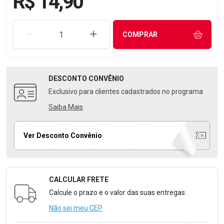
R$ 14,90
REMOVER UMA UNIDADE
AUMENTAR UMA UNIDADE
COMPRAR
DESCONTO
CONVÊNIO
Exclusivo para clientes cadastrados no programa
Saiba Mais
Ver Desconto Convênio
CALCULAR FRETE
Formulário para Calcular o Frete
Calcule o prazo e o valor das suas entregas
Não sei meu CEP