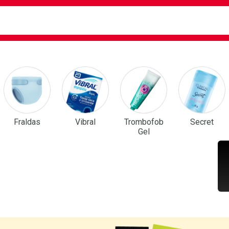
ca
isa?
em Destaque
Fraldas
Vibral
Trombofob
Secret
Gel