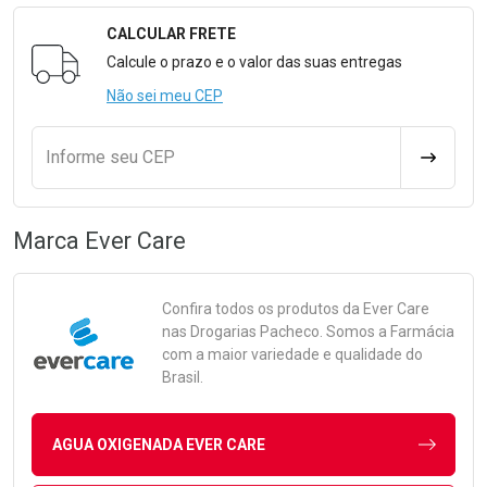
CALCULAR FRETE
Formulário para Calcular o Frete
Calcule o prazo e o valor das suas entregas
Não sei meu CEP
Informe seu CEP
CALCULA
Marca
Ever Care
Confira todos os produtos da
Ever Care
nas Drogarias Pacheco. Somos a Farmácia
com a maior variedade e qualidade do
Brasil.
AGUA OXIGENADA EVER CARE