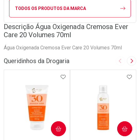
TODOS OS PRODUTOS DA MARCA
Descrição Água Oxigenada Cremosa Ever
Care 20 Volumes 70ml
Água Oxigenada Cremosa Ever Care 20 Volumes 70ml
Queridinhos da Drogaria
Imagem A
Pró
ADICIONAR AOS FAVORITOS
ADIC
COMPRAR
COMPRAR