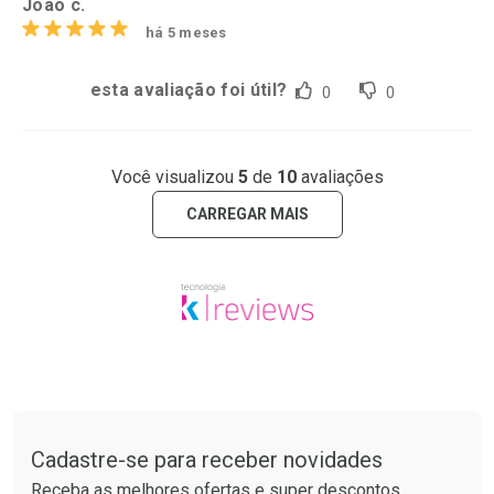
João c.
há 5 meses
esta avaliação foi útil?
0
0
Você visualizou
5
de
10
avaliações
CARREGAR MAIS
Tudo sobre a Drogarias Pacheco
Cadastre-se para receber novidades
Receba as melhores ofertas e super descontos