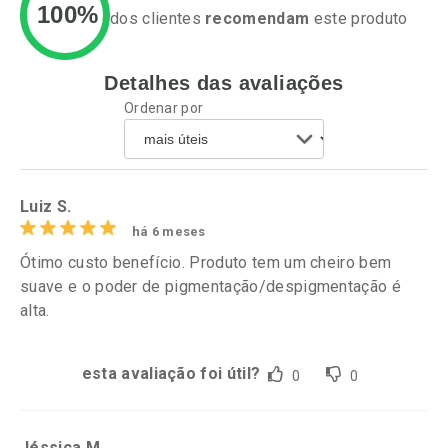
100%
dos clientes
recomendam
este produto
Detalhes das avaliações
Ativar Desconto
Ativar Desconto
Ordenar por
Comprar sem Desconto
Comprar sem Desconto
Por R$ 34,39/cada
Por R$ 55,19/cada
Comprar sem Desconto
Comprar sem Desconto
Por R$ 34,39/cada
Por R$ 55,19/cada
Luiz S.
há 6 meses
Ótimo custo benefício. Produto tem um cheiro bem
suave e o poder de pigmentação/despigmentação é
alta.
esta avaliação foi útil?
0
0
Jéssica M.