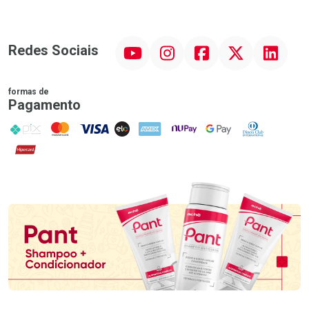
YouTube
Instagram
Facebook
Twitter
Linkedin
Redes Sociais
formas de
Pagamento
PIX
MasterCard
VISA
ELO
AMEX
NuPay
Google Pay
Diners Club
Hipercard
Promoção em Destaque