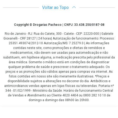
Voltar ao Topo
Copyright
Copyright © Drogarias Pacheco | CNPJ: 33.438.250/0187-08
Rio de Janeiro - RJ: Rua do Catete, 300 - Catete - CEP: 22220-000 | Gabriele
Giovanelli - CRF 28127 | 24 horas| Autorização de funcionamento: Processo:
25351.493074/2012-10 Autorização/MS: 7.25279.0 | As informações
contidas neste site, como promoções e ofertas de remédios e
medicamentos, não devem ser usadas para automedicação e não
substituem, em hipótese alguma, a medicação prescrita pelo profissional da
área médica. Somente o médico está em condições de diagnosticar
qualquer problema de saúde e prescrever o tratamento adequado. Os
preços e as promoções são válidos apenas para compras via internet. As
fotos contidas em nosso site são meramente ilustrativas. *Preços e
disponibilidade sujeitos a alterações no decorrer do dia. Antibióticos e
antimicrobianos vendas apenas em lojas físicas ou televendas. Portaria nº
344 - 01/02/1999 - Ministério da Saúde. Horário de funcionamento Central
de Vendas e Atendimento ao Cliente 4020 4404 ou 0800 282 10 10 de
domingo a domingo das 08h00 às 20h00.
LGPD Aceite os Cookies