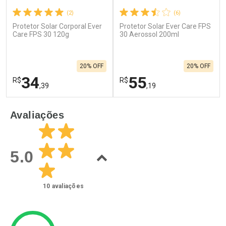
(2)
(6)
Protetor Solar Corporal Ever
Protetor Solar Ever Care FPS
Care FPS 30 120g
30 Aerossol 200ml
20% OFF
20% OFF
34
55
R$
R$
,39
,19
FECHAR
F
FECHAR
F
Avaliações
Laboratório
Laboratório
Por Menos
Por Menos
5.0
10
avaliações