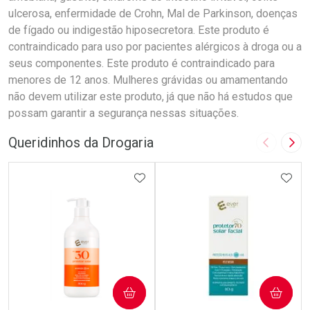
ulcerosa, enfermidade de Crohn, Mal de Parkinson, doenças
de fígado ou indigestão hiposecretora. Este produto é
contraindicado para uso por pacientes alérgicos à droga ou a
seus componentes. Este produto é contraindicado para
menores de 12 anos. Mulheres grávidas ou amamentando
não devem utilizar este produto, já que não há estudos que
possam garantir a segurança nessas situações.
Queridinhos da Drogaria
Imagem A
Pró
ADICIONAR AOS FAVORITOS
ADIC
COMPRAR
COMPRAR