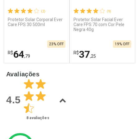
(2)
(9)
Protetor Solar Corporal Ever
Protetor Solar Facial Ever
Care FPS 30 500ml
Care FPS 70 com Cor Pele
Negra 40g
23% OFF
19% OFF
64
37
R$
R$
,79
,25
FECHAR
F
FECHAR
F
Avaliações
Laboratório
Laboratório
Por Menos
Por Menos
4.5
8
avaliações