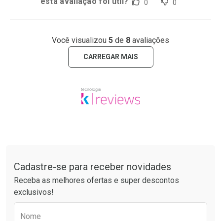
esta avaliação foi útil?
0
0
Você visualizou
5
de
8
avaliações
CARREGAR MAIS
Tudo sobre a Drogarias Pacheco
Cadastre-se para receber novidades
Receba as melhores ofertas e super descontos
exclusivos!
Preencha o formulário abaixo para receber 
Nome