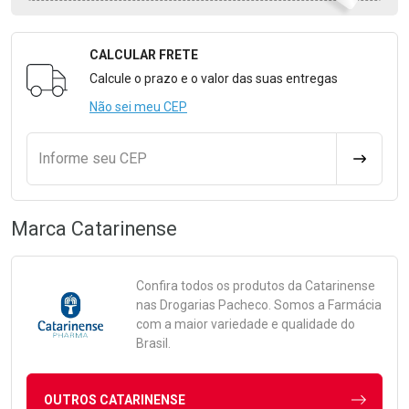
CALCULAR FRETE
Formulário para Calcular o Frete
Calcule o prazo e o valor das suas entregas
Não sei meu CEP
Informe seu CEP
CALCULA
Marca
Catarinense
Confira todos os produtos da
Catarinense
nas Drogarias Pacheco. Somos a Farmácia
com a maior variedade e qualidade do
Brasil.
OUTROS CATARINENSE