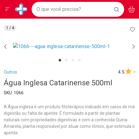
Drogarias Pacheco
Menu
Aces
Ir direto para a home
O que você precisa?
BAIXE
V
i
Baixe nosso APP e aproveite Ofertas Exclusivas!
BUSCAR
O APP
Navegue pela página
Ir direto para o conteúdo
Faça a sua busca
Ir direto para a busca
Ir direto para a conta
AD
1
/ 4
Ir direto para a ajuda
Ir direto para a notificações
Ir direto para o carrinho
Ir direto para o menu
Breadcrumb
Outros
4.5
8
Água Inglesa Catarinense 500ml
1066
A Água inglesa é um produto fitoterápico indicado em casos de má
digestão ou falta de apetite. É formulado a partir de plantas
naturais com propriedades digestivas e com a conhecida Quina
Amarela, planta responsável por atuar como tônico, que estimula o
apetite.