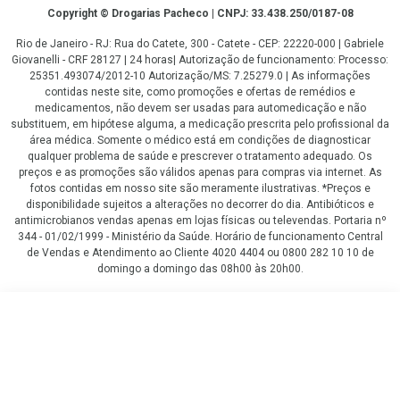
Copyright
Copyright © Drogarias Pacheco | CNPJ: 33.438.250/0187-08
Rio de Janeiro - RJ: Rua do Catete, 300 - Catete - CEP: 22220-000 | Gabriele
Giovanelli - CRF 28127 | 24 horas| Autorização de funcionamento: Processo:
25351.493074/2012-10 Autorização/MS: 7.25279.0 | As informações
contidas neste site, como promoções e ofertas de remédios e
medicamentos, não devem ser usadas para automedicação e não
substituem, em hipótese alguma, a medicação prescrita pelo profissional da
área médica. Somente o médico está em condições de diagnosticar
qualquer problema de saúde e prescrever o tratamento adequado. Os
preços e as promoções são válidos apenas para compras via internet. As
fotos contidas em nosso site são meramente ilustrativas. *Preços e
disponibilidade sujeitos a alterações no decorrer do dia. Antibióticos e
antimicrobianos vendas apenas em lojas físicas ou televendas. Portaria nº
344 - 01/02/1999 - Ministério da Saúde. Horário de funcionamento Central
de Vendas e Atendimento ao Cliente 4020 4404 ou 0800 282 10 10 de
domingo a domingo das 08h00 às 20h00.
LGPD Aceite os Cookies
R$ 49,99
COMPRAR