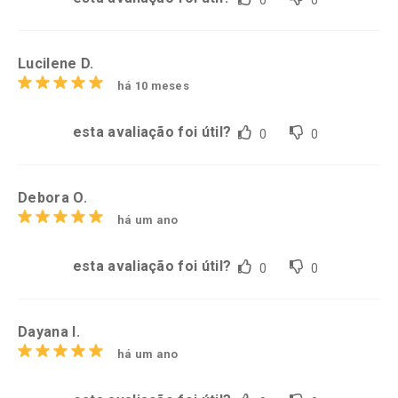
0
0
Lucilene D.
há 10 meses
esta avaliação foi útil?
0
0
Debora O.
há um ano
esta avaliação foi útil?
0
0
Dayana l.
há um ano