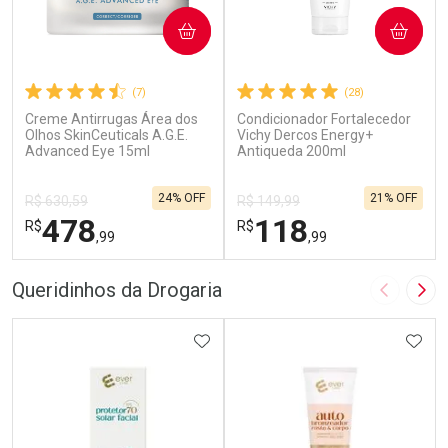
COMPRAR
COMPRAR
(7)
(28)
Creme Antirrugas Área dos
Condicionador Fortalecedor
Olhos SkinCeuticals A.G.E.
Vichy Dercos Energy+
Advanced Eye 15ml
Antiqueda 200ml
24% OFF
21% OFF
R$ 630,59
R$ 149,99
478
118
R$
R$
,99
,99
FECHAR
F
FECHAR
F
Queridinhos da Drogaria
Imagem A
Pró
Dermaclub
Dermaclub
Por Menos
ADICIONAR AOS FAVORITOS
Por Menos
ADIC