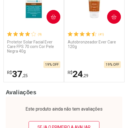
COMPRAR
COMPRAR
(9)
(41)
Ativar Desconto
Ativar Desconto
Protetor Solar Facial Ever
Autobronzeador Ever Care
Care FPS 70 com Cor Pele
120g
Negra 40g
Comprar sem Desconto
Comprar sem Desconto
Comprar sem Desconto
Comprar sem Desconto
Por R$ 478,99/cada
Por R$ 118,99/cada
Por R$ 478,99/cada
Por R$ 118,99/cada
19% OFF
19% OFF
37
24
R$
R$
,25
,29
FECHAR
F
FECHAR
F
Avaliações
Laboratório
Laboratório
Por Menos
Por Menos
Este produto ainda não tem avaliações
SEJA O PRIMEIRO A AVALIAR