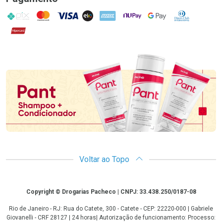
PIX
MasterCard
VISA
ELO
AMEX
NuPay
Google Pay
Diners Club
Hipercard
Promoção em Destaque
Voltar ao Topo
Copyright
Copyright © Drogarias Pacheco | CNPJ: 33.438.250/0187-08
Rio de Janeiro - RJ: Rua do Catete, 300 - Catete - CEP: 22220-000 | Gabriele
Giovanelli - CRF 28127 | 24 horas| Autorização de funcionamento: Processo: