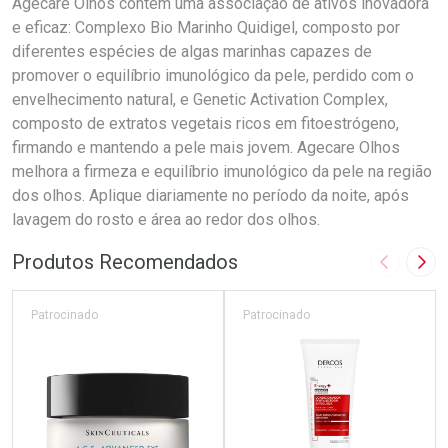
Agecare Olhos contém uma associação de ativos inovadora
e eficaz: Complexo Bio Marinho Quidigel, composto por
diferentes espécies de algas marinhas capazes de
promover o equilíbrio imunológico da pele, perdido com o
envelhecimento natural, e Genetic Activation Complex,
composto de extratos vegetais ricos em fitoestrógeno,
firmando e mantendo a pele mais jovem. Agecare Olhos
melhora a firmeza e equilíbrio imunológico da pele na região
dos olhos. Aplique diariamente no período da noite, após
lavagem do rosto e área ao redor dos olhos.
Produtos Recomendados
Imagem A
Pró
Patrocinado
Patrocinado