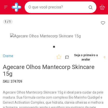
Drogarias Pacheco
Menu
Aces
Ir direto para a home
O que você precisa?
BAIXE
V
i
Baixe nosso APP e aproveite Ofertas Exclusivas!
BUSCAR
O APP
Navegue pela página
Ir direto para o conteúdo
Faça a sua busca
Ir direto para a busca
Ir direto para a conta
AD
1
/ 1
Ir direto para a ajuda
Ir direto para a notificações
Ir direto para o carrinho
Ir direto para o menu
Breadcrumb
Seja o primeiro a
Creme
0
avaliar
Agecare Olhos Mantecorp Skincare
15g
374709
Agecare Olhos Mantecorp Skincare 15g é ideal para cuidar da pele
madura. Sua fórmula conta com complexo Bio Marinho Quidigel e
Genect Activation Complex, que hidrata, clareia olheiras e melhora
a firmeza, promovendo ainda o equilíbrio imunológico da pele.