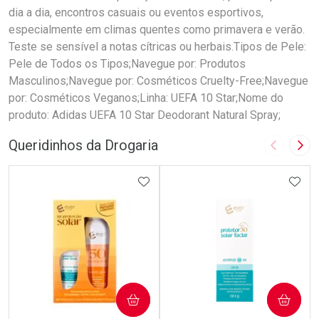
dia a dia, encontros casuais ou eventos esportivos,
especialmente em climas quentes como primavera e verão.
Teste se sensível a notas cítricas ou herbais.Tipos de Pele:
Pele de Todos os Tipos;Navegue por: Produtos
Masculinos;Navegue por: Cosméticos Cruelty-Free;Navegue
por: Cosméticos Veganos;Linha: UEFA 10 Star;Nome do
produto: Adidas UEFA 10 Star Deodorant Natural Spray;
Queridinhos da Drogaria
Imagem A
Pró
ADICIONAR AOS FAVORITOS
ADIC
COMPRAR
COMPRAR