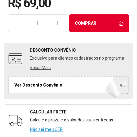
R$ 69,00
REMOVER UMA UNIDADE
AUMENTAR UMA UNIDADE
COMPRAR
DESCONTO
CONVÊNIO
Exclusivo para clientes cadastrados no programa
Saiba Mais
Ver Desconto Convênio
CALCULAR FRETE
Formulário para Calcular o Frete
Calcule o prazo e o valor das suas entregas
Não sei meu CEP