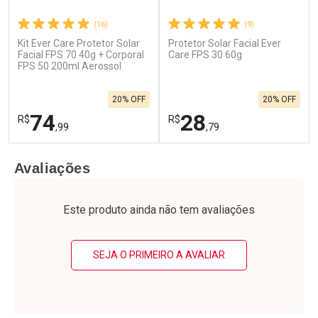
(16)
(9)
Kit Ever Care Protetor Solar
Protetor Solar Facial Ever
Facial FPS 70 40g + Corporal
Care FPS 30 60g
FPS 50 200ml Aerossol
20% OFF
20% OFF
74
28
R$
R$
,99
,79
FECHAR
F
FECHAR
F
Avaliações
Laboratório
Laboratório
Por Menos
Por Menos
Este produto ainda não tem avaliações
SEJA O PRIMEIRO A AVALIAR