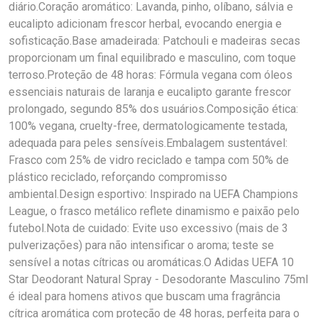
diário.Coração aromático: Lavanda, pinho, olíbano, sálvia e
eucalipto adicionam frescor herbal, evocando energia e
sofisticação.Base amadeirada: Patchouli e madeiras secas
proporcionam um final equilibrado e masculino, com toque
terroso.Proteção de 48 horas: Fórmula vegana com óleos
essenciais naturais de laranja e eucalipto garante frescor
prolongado, segundo 85% dos usuários.Composição ética:
100% vegana, cruelty-free, dermatologicamente testada,
adequada para peles sensíveis.Embalagem sustentável:
Frasco com 25% de vidro reciclado e tampa com 50% de
plástico reciclado, reforçando compromisso
ambiental.Design esportivo: Inspirado na UEFA Champions
League, o frasco metálico reflete dinamismo e paixão pelo
futebol.Nota de cuidado: Evite uso excessivo (mais de 3
pulverizações) para não intensificar o aroma; teste se
sensível a notas cítricas ou aromáticas.O Adidas UEFA 10
Star Deodorant Natural Spray - Desodorante Masculino 75ml
é ideal para homens ativos que buscam uma fragrância
cítrica aromática com proteção de 48 horas, perfeita para o