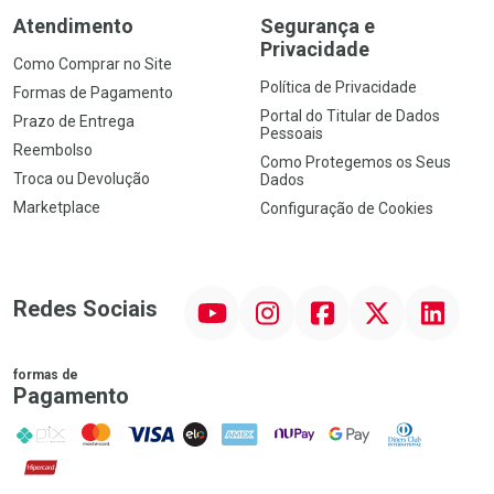
Atendimento
Segurança e
Privacidade
Como Comprar no Site
Política de Privacidade
Formas de Pagamento
Portal do Titular de Dados
Prazo de Entrega
Pessoais
Reembolso
Como Protegemos os Seus
Troca ou Devolução
Dados
Marketplace
Configuração de Cookies
YouTube
Instagram
Facebook
Twitter
Linkedin
Redes Sociais
formas de
Pagamento
PIX
MasterCard
VISA
ELO
AMEX
NuPay
Google Pay
Diners Club
Hipercard