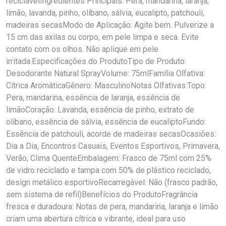
reciclávelIngredientes Principais: Pera, mandarina, laranja,
limão, lavanda, pinho, olíbano, sálvia, eucalipto, patchouli,
madeiras secasModo de Aplicação: Agite bem. Pulverize a
15 cm das axilas ou corpo, em pele limpa e seca. Evite
contato com os olhos. Não aplique em pele
irritada.Especificações do ProdutoTipo de Produto:
Desodorante Natural SprayVolume: 75mlFamília Olfativa:
Cítrica AromáticaGênero: MasculinoNotas Olfativas:Topo:
Pera, mandarina, essência de laranja, essência de
limãoCoração: Lavanda, essência de pinho, extrato de
olíbano, essência de sálvia, essência de eucaliptoFundo:
Essência de patchouli, acorde de madeiras secasOcasiões:
Dia a Dia, Encontros Casuais, Eventos Esportivos, Primavera,
Verão, Clima QuenteEmbalagem: Frasco de 75ml com 25%
de vidro reciclado e tampa com 50% de plástico reciclado,
design metálico esportivoRecarregável: Não (frasco padrão,
sem sistema de refil)Benefícios do ProdutoFragrância
fresca e duradoura: Notas de pera, mandarina, laranja e limão
criam uma abertura cítrica e vibrante, ideal para uso