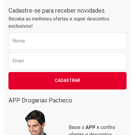
Tudo sobre a Drogarias Pacheco
Comprar sem Desconto
Comprar sem Desconto
Por R$ 39,99/cada
Por R$ 30,61/cada
Cadastre-se para receber novidades
Receba as melhores ofertas e super descontos
exclusivos!
Preencha o formulário abaixo para receber 
Nome
Email
CADASTRAR
APP Drogarias Pacheco
Baixe o
APP
e confira
ofertas e descontos