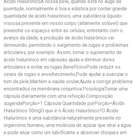
Ácido HialurônicoA nossa pele, quando está no auge da
juventude, normalmente é lisa e elástica por conter grande
quantidade de ácido hialurônico, uma substância líquido-
viscosa presente em nosso corpo (altamente solúvel) que
preenche os espaços entre as células, entretanto com o
avanço da idade, a produção de ácido hialurônico vai
diminuindo, permitindo o surgimento de rugas e problemas
articulares, por exemplo. Assim, tomar o suplemento de
ácido hialurônico em cápsulas ajuda a diminuir dores
articulares e evitar as rugas.BenefíciosPode reduzir os
sinais de rugas e envelhecimento;Pode ajudar a suavizar o
tom da pele;Mantém a saúde ocular;Ajuda a corrigir problema
encontrados na membrana conjuntiva.PosologiaTomar uma
cápsula diariamente com uma refeição.Composição
sugeridaPorção=1 Cápsula Quantidade porPorção=Ácido
Hialurônico 50mgO que é o Ácido Hialurônico?O Ácido
Hialurônico é uma substância naturalmente presente no
organismo humano, uma molécula de açúcar que atrai a água
e pode atuar como um lubrificante e absorver choques em