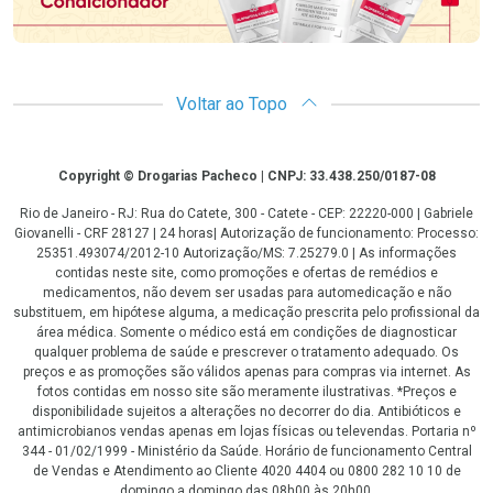
Voltar ao Topo
Copyright
Copyright © Drogarias Pacheco | CNPJ: 33.438.250/0187-08
Rio de Janeiro - RJ: Rua do Catete, 300 - Catete - CEP: 22220-000 | Gabriele
Giovanelli - CRF 28127 | 24 horas| Autorização de funcionamento: Processo:
25351.493074/2012-10 Autorização/MS: 7.25279.0 | As informações
contidas neste site, como promoções e ofertas de remédios e
medicamentos, não devem ser usadas para automedicação e não
substituem, em hipótese alguma, a medicação prescrita pelo profissional da
área médica. Somente o médico está em condições de diagnosticar
qualquer problema de saúde e prescrever o tratamento adequado. Os
preços e as promoções são válidos apenas para compras via internet. As
fotos contidas em nosso site são meramente ilustrativas. *Preços e
disponibilidade sujeitos a alterações no decorrer do dia. Antibióticos e
antimicrobianos vendas apenas em lojas físicas ou televendas. Portaria nº
344 - 01/02/1999 - Ministério da Saúde. Horário de funcionamento Central
de Vendas e Atendimento ao Cliente 4020 4404 ou 0800 282 10 10 de
domingo a domingo das 08h00 às 20h00.