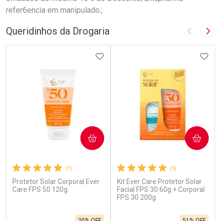
refer6encia em manipulado.;
Queridinhos da Drogaria
Imagem A
Pró
ADICIONAR AOS FAVORITOS
ADIC
COMPRAR
COMPRAR
(1)
(9)
Protetor Solar Corporal Ever
Kit Ever Care Protetor Solar
Care FPS 50 120g
Facial FPS 30 60g + Corporal
FPS 30 200g
20% OFF
51% OFF