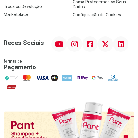
Como Protegemos os Seus
Troca ou Devolução
Dados
Marketplace
Configuração de Cookies
YouTube
Instagram
Facebook
Twitter
Linkedin
Redes Sociais
formas de
Pagamento
PIX
MasterCard
VISA
ELO
AMEX
NuPay
Google Pay
Diners Club
Hipercard
Promoção em Destaque