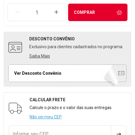
REMOVER UMA UNIDADE
AUMENTAR UMA UNIDADE
COMPRAR
DESCONTO
CONVÊNIO
Exclusivo para clientes cadastrados no programa
Saiba Mais
Ver Desconto Convênio
CALCULAR FRETE
Formulário para Calcular o Frete
Calcule o prazo e o valor das suas entregas
Não sei meu CEP
Informe seu CEP
CALCULA