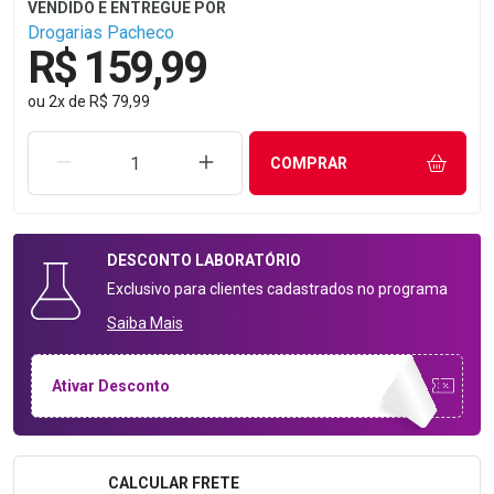
Drogarias Pacheco
R$ 159,99
ou
2
x
de
R$ 79,99
REMOVER UMA UNIDADE
AUMENTAR UMA UNIDADE
COMPRAR
DESCONTO
LABORATÓRIO
Exclusivo para clientes cadastrados no programa
Saiba Mais
Ativar Desconto
CALCULAR FRETE
Formulário para Calcular o Frete