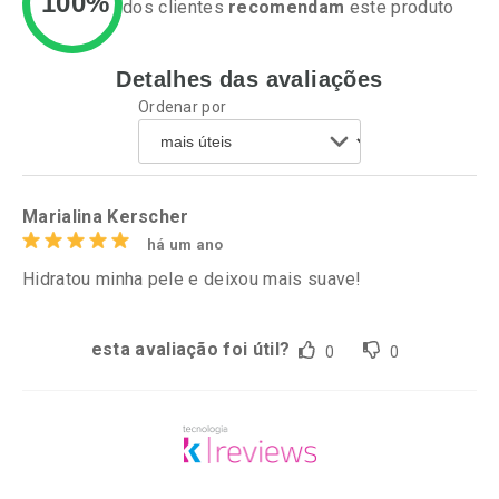
100%
dos clientes
recomendam
este produto
Detalhes das avaliações
Ativar Desconto
Ativar Desconto
Ordenar por
Comprar sem Desconto
Comprar sem Desconto
Por R$ 61,55/cada
Por R$ 64,79/cada
Comprar sem Desconto
Comprar sem Desconto
Por R$ 61,55/cada
Por R$ 64,79/cada
Marialina Kerscher
há um ano
Hidratou minha pele e deixou mais suave!
esta avaliação foi útil?
0
0