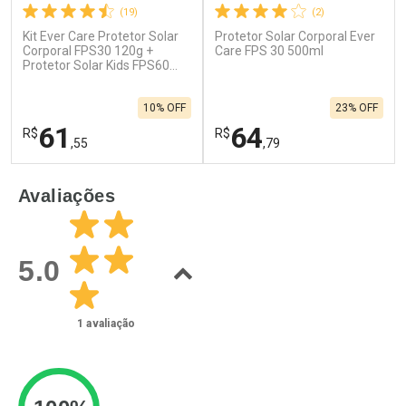
(19)
(2)
Ativar Desconto
Kit Ever Care Protetor Solar
Protetor Solar Corporal Ever
Ativar Desconto
Corporal FPS30 120g +
Care FPS 30 500ml
Protetor Solar Kids FPS60
Comprar sem Desconto
Comprar sem Desconto
120g
Comprar sem Desconto
Por R$ 149,90/cada
Por R$ 166,99/cada
Comprar sem Desconto
Por R$ 166,99/cada
10% OFF
23% OFF
Por R$ 149,90/cada
61
64
R$
R$
,55
,79
FECHAR
F
FECHAR
F
Avaliações
Laboratório
Laboratório
Por Menos
Por Menos
5.0
1
avaliação