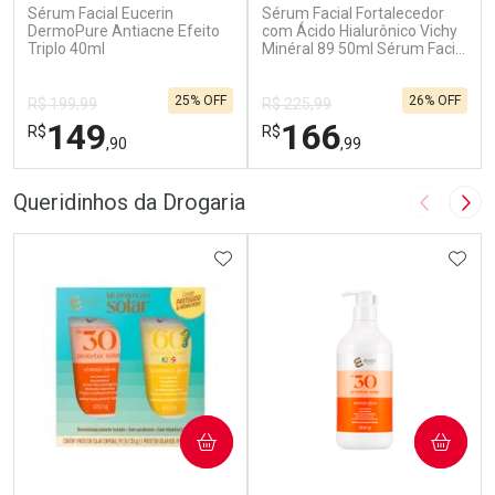
Sérum Facial Eucerin
Sérum Facial Fortalecedor
DermoPure Antiacne Efeito
com Ácido Hialurônico Vichy
Triplo 40ml
Minéral 89 50ml Sérum Facial
Fortalecedor Vichy Minéral 89
com Ácido Hialurônico 50ml
25% OFF
26% OFF
R$ 199,99
R$ 225,99
149
166
R$
R$
,90
,99
FECHAR
F
FECHAR
F
Queridinhos da Drogaria
Imagem A
Pró
Laboratório
Dermaclub
Por Menos
ADICIONAR AOS FAVORITOS
Por Menos
ADIC
COMPRAR
COMPRAR