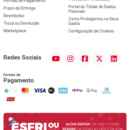
Formas de Pagamento
Portal do Titular de Dados
Prazo de Entrega
Pessoais
Reembolso
Como Protegemos os Seus
Troca ou Devolução
Dados
Marketplace
Configuração de Cookies
YouTube
Instagram
Facebook
Twitter
Linkedin
Redes Sociais
formas de
Pagamento
PIX
MasterCard
VISA
ELO
AMEX
NuPay
Google Pay
Diners Club
Hipercard
Promoção em Destaque