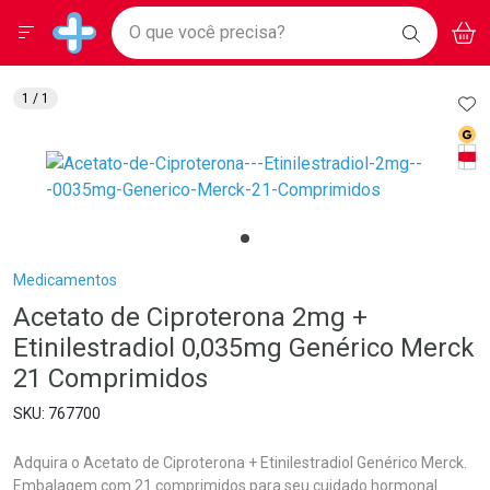
Drogarias Pacheco
Menu
Aces
Ir direto para a home
O que você precisa?
BAIXE
V
i
Baixe nosso APP e aproveite Ofertas Exclusivas!
BUSCAR
O APP
Navegue pela página
Ir direto para o conteúdo
Faça a sua busca
Ir direto para a busca
Ir direto para a conta
AD
1
/ 1
Ir direto para a ajuda
Med
Ir direto para a notificações
Tarj
Ir direto para o carrinho
Ir direto para o menu
Breadcrumb
Medicamentos
Acetato de Ciproterona 2mg +
Etinilestradiol 0,035mg Genérico Merck
21 Comprimidos
767700
Adquira o Acetato de Ciproterona + Etinilestradiol Genérico Merck.
Embalagem com 21 comprimidos para seu cuidado hormonal