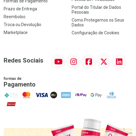
Formas de Pagamento
Portal do Titular de Dados
Prazo de Entrega
Pessoais
Reembolso
Como Protegemos os Seus
Troca ou Devolução
Dados
Marketplace
Configuração de Cookies
YouTube
Instagram
Facebook
Twitter
Linkedin
Redes Sociais
formas de
Pagamento
PIX
MasterCard
VISA
ELO
AMEX
NuPay
Google Pay
Diners Club
Hipercard
Promoção em Destaque