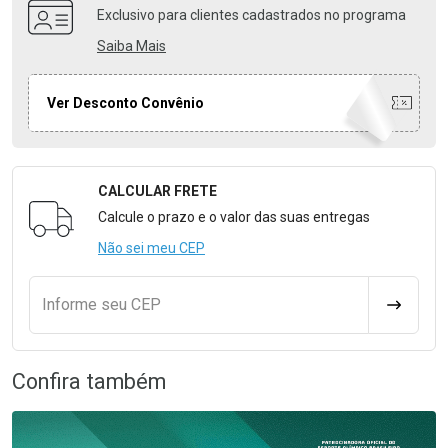
Exclusivo para clientes cadastrados no programa
Saiba Mais
Ver Desconto Convênio
CALCULAR FRETE
Formulário para Calcular o Frete
Calcule o prazo e o valor das suas entregas
Não sei meu CEP
Informe seu CEP
CALCULA
Confira também