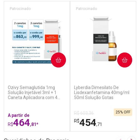
Patrocinado
Patrocinado
COMPRAR
COMPRAR
(5)
(0)
Ozivy Semaglutida 1mg
Lyberdia Dimesilato De
Solução Injetável 3ml + 1
Lisdexanfetamina 40mg/ml
Caneta Aplicadora com 4
50ml Solução Gotas
Agulhas
25% OFF
R$ 603,36
A partir de
464
454
R$
R$
,81*
,71
FECHAR
F
FECHAR
F