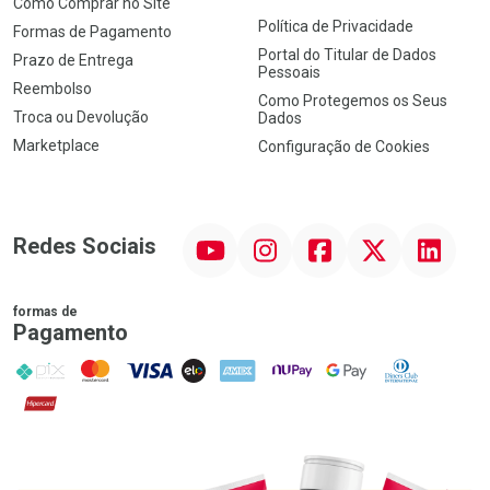
Como Comprar no Site
Política de Privacidade
Formas de Pagamento
Portal do Titular de Dados
Prazo de Entrega
Pessoais
Reembolso
Como Protegemos os Seus
Troca ou Devolução
Dados
Marketplace
Configuração de Cookies
YouTube
Instagram
Facebook
Twitter
Linkedin
Redes Sociais
formas de
Pagamento
PIX
MasterCard
VISA
ELO
AMEX
NuPay
Google Pay
Diners Club
Hipercard
Promoção em Destaque