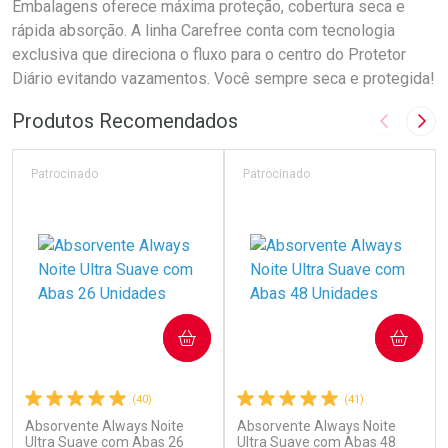
Embalagens oferece máxima proteção, cobertura seca e
rápida absorção. A linha Carefree conta com tecnologia
exclusiva que direciona o fluxo para o centro do Protetor
Diário evitando vazamentos. Você sempre seca e protegida!
Produtos Recomendados
Imagem A
Pró
Patrocinado
Patrocinado
COMPRAR
COMPRAR
(40)
(41)
Absorvente Always Noite
Absorvente Always Noite
Ultra Suave com Abas 26
Ultra Suave com Abas 48