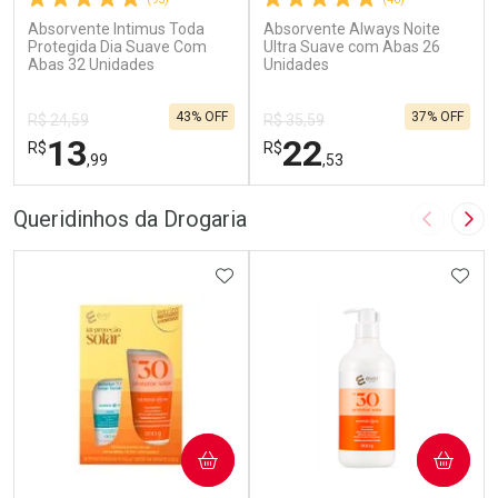
Absorvente Intimus Toda
Absorvente Always Noite
Protegida Dia Suave Com
Ultra Suave com Abas 26
Abas 32 Unidades
Unidades
43% OFF
37% OFF
R$ 24,59
R$ 35,59
13
22
R$
R$
,99
,53
FECHAR
F
FECHAR
F
Queridinhos da Drogaria
Imagem A
Pró
Laboratório
Laboratório
Por Menos
ADICIONAR AOS FAVORITOS
Por Menos
ADIC
COMPRAR
COMPRAR