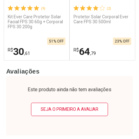
(9)
(2)
Kit Ever Care Protetor Solar
Protetor Solar Corporal Ever
Ativar Desconto
Ativar Desconto
Facial FPS 30 60g + Corporal
Care FPS 30 500ml
FPS 30 200g
Comprar sem Desconto
Comprar sem Desconto
Por R$ 13,99/cada
Por R$ 22,53/cada
Comprar sem Desconto
Comprar sem Desconto
51% OFF
23% OFF
Por R$ 13,99/cada
Por R$ 22,53/cada
30
64
R$
R$
,61
,79
FECHAR
F
FECHAR
F
Avaliações
Laboratório
Laboratório
Por Menos
Por Menos
Este produto ainda não tem avaliações
SEJA O PRIMEIRO A AVALIAR