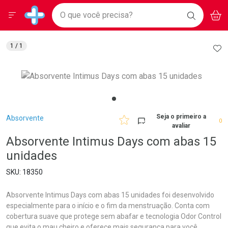
Drogarias Pacheco
Menu
Aces
Ir direto para a home
O que você precisa?
BAIXE
V
i
Baixe nosso APP e aproveite Ofertas Exclusivas!
BUSCAR
O APP
Navegue pela página
Ir direto para o conteúdo
Faça a sua busca
Ir direto para a busca
Ir direto para a conta
AD
1
/ 1
Ir direto para a ajuda
Ir direto para a notificações
Ir direto para o carrinho
Ir direto para o menu
Breadcrumb
Seja o primeiro a
Absorvente
0
avaliar
Absorvente Intimus Days com abas 15
unidades
18350
Absorvente Intimus Days com abas 15 unidades foi desenvolvido
especialmente para o início e o fim da menstruação. Conta com
cobertura suave que protege sem abafar e tecnologia Odor Control
que evita o mau cheiro e oferece mais segurança para você