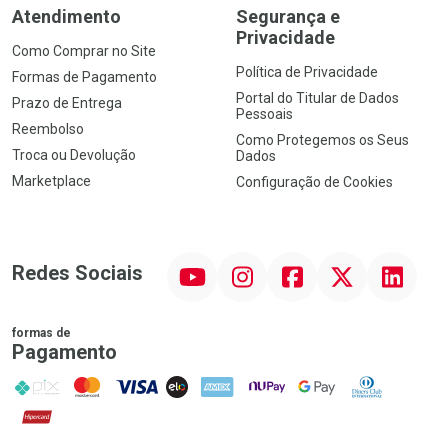
Atendimento
Segurança e
Privacidade
Como Comprar no Site
Política de Privacidade
Formas de Pagamento
Portal do Titular de Dados
Prazo de Entrega
Pessoais
Reembolso
Como Protegemos os Seus
Troca ou Devolução
Dados
Marketplace
Configuração de Cookies
YouTube
Instagram
Facebook
Twitter
Linkedin
Redes Sociais
formas de
Pagamento
PIX
MasterCard
VISA
ELO
AMEX
NuPay
Google Pay
Diners Club
Hipercard