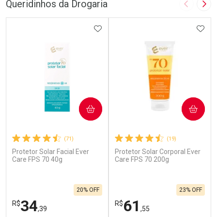
Queridinhos da Drogaria
Imagem A
Pró
ADICIONAR AOS FAVORITOS
ADIC
COMPRAR
COMPRAR
(71)
(19)
Protetor Solar Facial Ever
Protetor Solar Corporal Ever
Care FPS 70 40g
Care FPS 70 200g
20% OFF
23% OFF
34
61
R$
R$
,39
,55