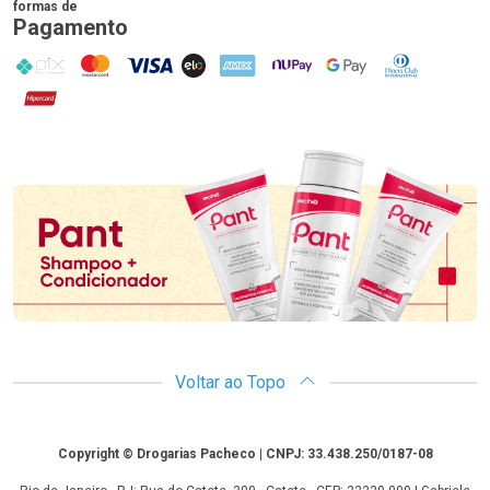
formas de
Pagamento
PIX
MasterCard
VISA
ELO
AMEX
NuPay
Google Pay
Diners Club
Hipercard
Promoção em Destaque
Voltar ao Topo
Copyright
Copyright © Drogarias Pacheco | CNPJ: 33.438.250/0187-08