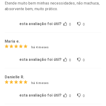
Etende muito bem minhas necessidades, não machuca,
absorvente bem, muito prático.
esta avaliação foi útil?
0
0
Maria e.
há 4 meses
esta avaliação foi útil?
0
0
Danielle R.
há 6 meses
esta avaliação foi útil?
0
0