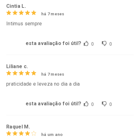
Cintia L.
há 7 meses
Intimus sempre
esta avaliação foi útil?
0
0
Liliane c.
há 7 meses
praticidade e leveza no dia a dia
esta avaliação foi útil?
0
0
Raquel M.
há um ano