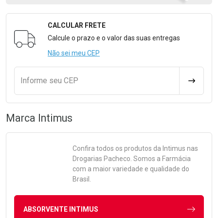
CALCULAR FRETE
Formulário para Calcular o Frete
Calcule o prazo e o valor das suas entregas
Não sei meu CEP
Informe seu CEP
CALCULA
Marca
Intimus
Confira todos os produtos da
Intimus
nas
Drogarias Pacheco. Somos a Farmácia
com a maior variedade e qualidade do
Brasil.
ABSORVENTE INTIMUS