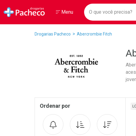
Drogarias Pacheco
Menu
Faça a sua 
O que você prec
Ir direto para a home
Abrir ou Fechar
Menu
Navegue pela página
Ir direto para o conteúdo
Ir direto para a busca
Ir direto para a conta
Breadcrumb
Drogarias Pacheco
Abercrombie Fitch
Ir direto para a ajuda
Ir direto para a notificações
Ab
Ir direto para o carrinho
Ir direto para o menu
Aber
aces
jove
Pr
Sidebar
Ordenar por
L