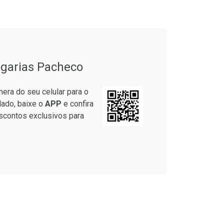
garias Pacheco
era do seu celular para o
lado, baixe o
APP
e confira
scontos exclusivos para
Ver Desconto Convênio