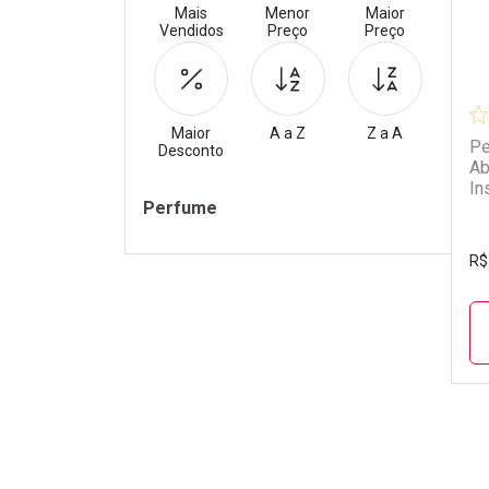
Mais
Menor
Maior
Vendidos
Preço
Preço
Maior
A a Z
Z a A
Pe
Desconto
Ab
In
Filtros
Perfume
R$
L
P
Tudo sobre a Drogarias 