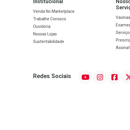
Institucional
Noss
Servi
Venda No Marketplace
Vacina
Trabalhe Conosco
Exames
Ouvidoria
Serviço
Nossas Lojas
Prescriç
Sustentabilidade
Assinat
YouTube
Instagram
Facebook
Twit
Redes Sociais
Promoção em Destaque