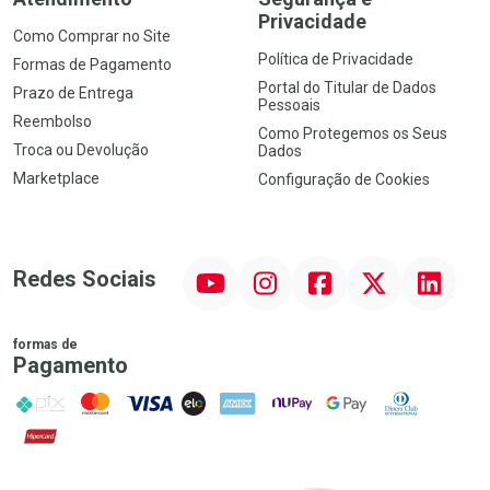
Privacidade
Como Comprar no Site
Política de Privacidade
Formas de Pagamento
Portal do Titular de Dados
Prazo de Entrega
Pessoais
Reembolso
Como Protegemos os Seus
Troca ou Devolução
Dados
Marketplace
Configuração de Cookies
YouTube
Instagram
Facebook
Twitter
Linkedin
Redes Sociais
formas de
Pagamento
PIX
MasterCard
VISA
ELO
AMEX
NuPay
Google Pay
Diners Club
Hipercard