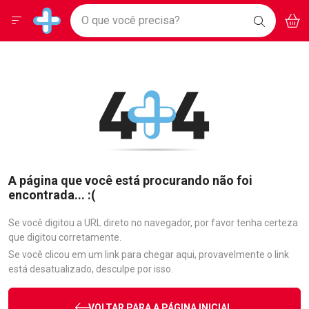
Drogarias Pacheco
Menu
Aces
Ir direto para a home
O que você precisa?
BAIXE
V
i
Baixe nosso APP e aproveite Ofertas Exclusivas!
BUSCAR
O APP
Navegue pela página
Ir direto para o conteúdo
Faça a sua busca
Ir direto para a busca
Ir direto para a conta
Ir direto para a ajuda
Ir direto para a notificações
Ir direto para o carrinho
Ir direto para o menu
A página que você está procurando não foi
encontrada... :(
Se você digitou a URL direto no navegador, por favor tenha certeza
que digitou corretamente.
Se você clicou em um link para chegar aqui, provavelmente o link
está desatualizado, desculpe por isso.
VOLTAR PARA A PÁGINA INICIAL