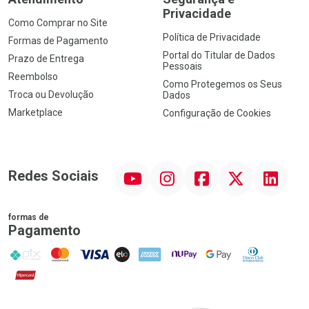
Privacidade
Como Comprar no Site
Política de Privacidade
Formas de Pagamento
Portal do Titular de Dados
Prazo de Entrega
Pessoais
Reembolso
Como Protegemos os Seus
Troca ou Devolução
Dados
Marketplace
Configuração de Cookies
YouTube
Instagram
Facebook
Twitter
Linkedin
Redes Sociais
formas de
Pagamento
PIX
MasterCard
VISA
ELO
AMEX
NuPay
Google Pay
Diners Club
Hipercard