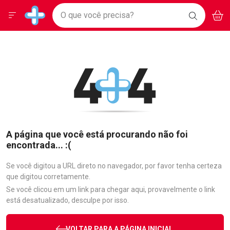
Drogarias Pacheco
Menu
Aces
Ir direto para a home
O que você precisa?
BAIXE
V
i
Baixe nosso APP e aproveite Ofertas Exclusivas!
BUSCAR
O APP
Navegue pela página
Ir direto para o conteúdo
Faça a sua busca
Ir direto para a busca
Ir direto para a conta
Ir direto para a ajuda
Ir direto para a notificações
Ir direto para o carrinho
Ir direto para o menu
A página que você está procurando não foi
encontrada... :(
Se você digitou a URL direto no navegador, por favor tenha certeza
que digitou corretamente.
Se você clicou em um link para chegar aqui, provavelmente o link
está desatualizado, desculpe por isso.
VOLTAR PARA A PÁGINA INICIAL