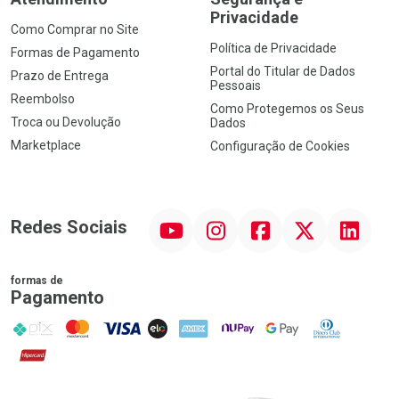
Privacidade
Como Comprar no Site
Política de Privacidade
Formas de Pagamento
Portal do Titular de Dados
Prazo de Entrega
Pessoais
Reembolso
Como Protegemos os Seus
Troca ou Devolução
Dados
Marketplace
Configuração de Cookies
YouTube
Instagram
Facebook
Twitter
Linkedin
Redes Sociais
formas de
Pagamento
PIX
MasterCard
VISA
ELO
AMEX
NuPay
Google Pay
Diners Club
Hipercard