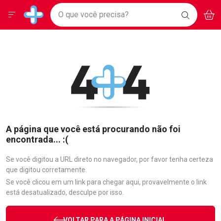
Drogarias Pacheco
Menu
Aces
Ir direto para a home
O que você precisa?
BAIXE
V
i
Baixe nosso APP e aproveite Ofertas Exclusivas!
BUSCAR
O APP
Navegue pela página
Ir direto para o conteúdo
Faça a sua busca
Ir direto para a busca
Ir direto para a conta
Ir direto para a ajuda
Ir direto para a notificações
Ir direto para o carrinho
Ir direto para o menu
A página que você está procurando não foi
encontrada... :(
Se você digitou a URL direto no navegador, por favor tenha certeza
que digitou corretamente.
Se você clicou em um link para chegar aqui, provavelmente o link
está desatualizado, desculpe por isso.
VOLTAR PARA A PÁGINA INICIAL