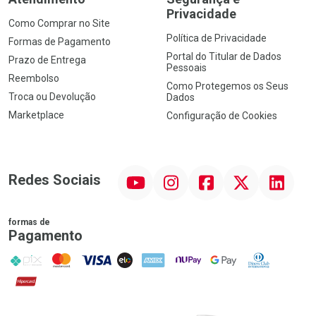
Privacidade
Como Comprar no Site
Política de Privacidade
Formas de Pagamento
Portal do Titular de Dados
Prazo de Entrega
Pessoais
Reembolso
Como Protegemos os Seus
Troca ou Devolução
Dados
Marketplace
Configuração de Cookies
YouTube
Instagram
Facebook
Twitter
Linkedin
Redes Sociais
formas de
Pagamento
PIX
MasterCard
VISA
ELO
AMEX
NuPay
Google Pay
Diners Club
Hipercard