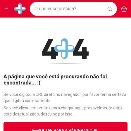
Drogarias Pacheco
Menu
Aces
Ir direto para a home
O que você precisa?
BAIXE
V
i
Baixe nosso APP e aproveite Ofertas Exclusivas!
BUSCAR
O APP
Navegue pela página
Ir direto para o conteúdo
Faça a sua busca
Ir direto para a busca
Ir direto para a conta
Ir direto para a ajuda
Ir direto para a notificações
Ir direto para o carrinho
Ir direto para o menu
A página que você está procurando não foi
encontrada... :(
Se você digitou a URL direto no navegador, por favor tenha certeza
que digitou corretamente.
Se você clicou em um link para chegar aqui, provavelmente o link
está desatualizado, desculpe por isso.
VOLTAR PARA A PÁGINA INICIAL