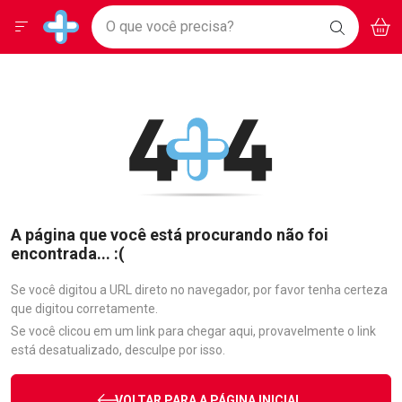
Drogarias Pacheco
Menu
Aces
Ir direto para a home
O que você precisa?
BAIXE
V
i
Baixe nosso APP e aproveite Ofertas Exclusivas!
BUSCAR
O APP
Navegue pela página
Ir direto para o conteúdo
Faça a sua busca
Ir direto para a busca
Ir direto para a conta
Ir direto para a ajuda
Ir direto para a notificações
Ir direto para o carrinho
Ir direto para o menu
A página que você está procurando não foi
encontrada... :(
Se você digitou a URL direto no navegador, por favor tenha certeza
que digitou corretamente.
Se você clicou em um link para chegar aqui, provavelmente o link
está desatualizado, desculpe por isso.
VOLTAR PARA A PÁGINA INICIAL