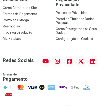
Privacidade
Como Comprar no Site
Política de Privacidade
Formas de Pagamento
Portal do Titular de Dados
Prazo de Entrega
Pessoais
Reembolso
Como Protegemos os Seus
Troca ou Devolução
Dados
Marketplace
Configuração de Cookies
YouTube
Instagram
Facebook
Twitter
Linkedin
Redes Sociais
formas de
Pagamento
PIX
MasterCard
VISA
ELO
AMEX
NuPay
Google Pay
Diners Club
Hipercard