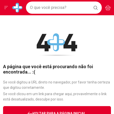
Drogarias Pacheco
Menu
Aces
Ir direto para a home
O que você precisa?
BAIXE
V
i
Baixe nosso APP e aproveite Ofertas Exclusivas!
BUSCAR
O APP
Navegue pela página
Ir direto para o conteúdo
Faça a sua busca
Ir direto para a busca
Ir direto para a conta
Ir direto para a ajuda
Ir direto para a notificações
Ir direto para o carrinho
Ir direto para o menu
A página que você está procurando não foi
encontrada... :(
Se você digitou a URL direto no navegador, por favor tenha certeza
que digitou corretamente.
Se você clicou em um link para chegar aqui, provavelmente o link
está desatualizado, desculpe por isso.
VOLTAR PARA A PÁGINA INICIAL