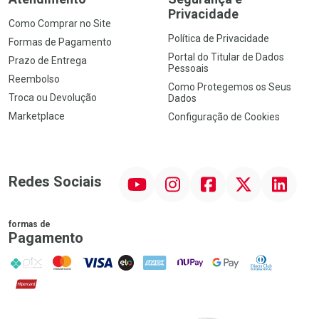
Privacidade
Como Comprar no Site
Política de Privacidade
Formas de Pagamento
Portal do Titular de Dados
Prazo de Entrega
Pessoais
Reembolso
Como Protegemos os Seus
Troca ou Devolução
Dados
Marketplace
Configuração de Cookies
YouTube
Instagram
Facebook
Twitter
Linkedin
Redes Sociais
formas de
Pagamento
PIX
MasterCard
VISA
ELO
AMEX
NuPay
Google Pay
Diners Club
Hipercard