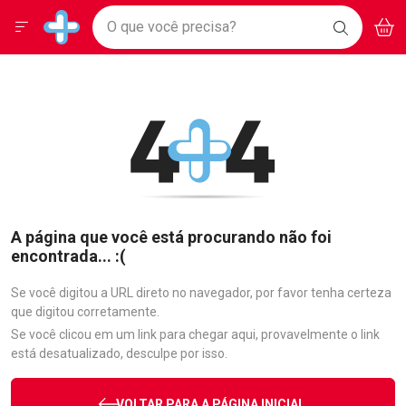
Drogarias Pacheco
Menu
Aces
Ir direto para a home
O que você precisa?
BAIXE
V
i
Baixe nosso APP e aproveite Ofertas Exclusivas!
BUSCAR
O APP
Navegue pela página
Ir direto para o conteúdo
Faça a sua busca
Ir direto para a busca
Ir direto para a conta
Ir direto para a ajuda
Ir direto para a notificações
Ir direto para o carrinho
Ir direto para o menu
A página que você está procurando não foi
encontrada... :(
Se você digitou a URL direto no navegador, por favor tenha certeza
que digitou corretamente.
Se você clicou em um link para chegar aqui, provavelmente o link
está desatualizado, desculpe por isso.
VOLTAR PARA A PÁGINA INICIAL