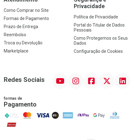
Privacidade
Como Comprar no Site
Política de Privacidade
Formas de Pagamento
Portal do Titular de Dados
Prazo de Entrega
Pessoais
Reembolso
Como Protegemos os Seus
Troca ou Devolução
Dados
Marketplace
Configuração de Cookies
YouTube
Instagram
Facebook
Twitter
Linkedin
Redes Sociais
formas de
Pagamento
PIX
MasterCard
VISA
ELO
AMEX
NuPay
Google Pay
Diners Club
Hipercard