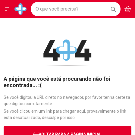
Drogarias Pacheco
Menu
Aces
Ir direto para a home
O que você precisa?
BAIXE
V
i
Baixe nosso APP e aproveite Ofertas Exclusivas!
BUSCAR
O APP
Navegue pela página
Ir direto para o conteúdo
Faça a sua busca
Ir direto para a busca
Ir direto para a conta
Ir direto para a ajuda
Ir direto para a notificações
Ir direto para o carrinho
Ir direto para o menu
A página que você está procurando não foi
encontrada... :(
Se você digitou a URL direto no navegador, por favor tenha certeza
que digitou corretamente.
Se você clicou em um link para chegar aqui, provavelmente o link
está desatualizado, desculpe por isso.
VOLTAR PARA A PÁGINA INICIAL