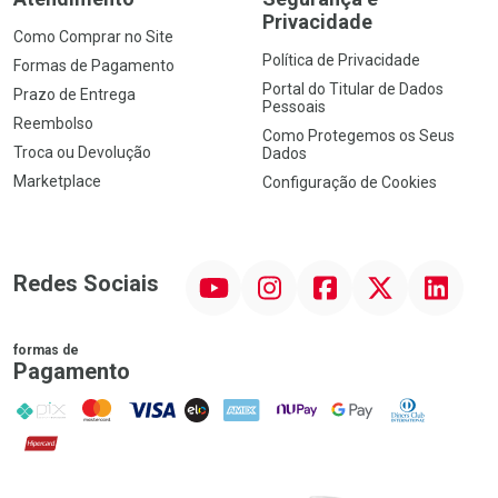
Privacidade
Como Comprar no Site
Política de Privacidade
Formas de Pagamento
Portal do Titular de Dados
Prazo de Entrega
Pessoais
Reembolso
Como Protegemos os Seus
Troca ou Devolução
Dados
Marketplace
Configuração de Cookies
YouTube
Instagram
Facebook
Twitter
Linkedin
Redes Sociais
formas de
Pagamento
PIX
MasterCard
VISA
ELO
AMEX
NuPay
Google Pay
Diners Club
Hipercard