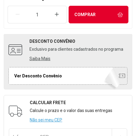
REMOVER UMA UNIDADE
AUMENTAR UMA UNIDADE
COMPRAR
DESCONTO
CONVÊNIO
Exclusivo para clientes cadastrados no programa
Saiba Mais
Ver Desconto Convênio
CALCULAR FRETE
Formulário para Calcular o Frete
Calcule o prazo e o valor das suas entregas
Não sei meu CEP