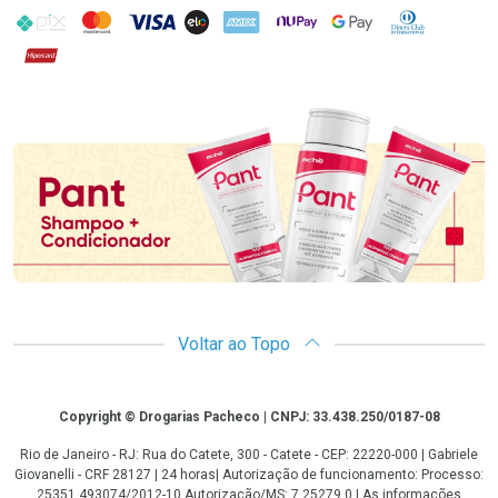
PIX
MasterCard
VISA
ELO
AMEX
NuPay
Google Pay
Diners Club
Hipercard
Promoção em Destaque
Voltar ao Topo
Copyright
Copyright © Drogarias Pacheco | CNPJ: 33.438.250/0187-08
Rio de Janeiro - RJ: Rua do Catete, 300 - Catete - CEP: 22220-000 | Gabriele
Giovanelli - CRF 28127 | 24 horas| Autorização de funcionamento: Processo:
25351.493074/2012-10 Autorização/MS: 7.25279.0 | As informações