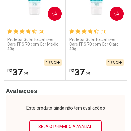
COMPRAR
COMPRAR
(21)
(11)
Protetor Solar Facial Ever
Protetor Solar Facial Ever
Care FPS 70 com Cor Médio
Care FPS 70 com Cor Claro
40g
40g
19% OFF
19% OFF
37
37
R$
R$
,25
,25
FECHAR
F
FECHAR
F
Avaliações
Laboratório
Laboratório
Por Menos
Por Menos
Este produto ainda não tem avaliações
SEJA O PRIMEIRO A AVALIAR