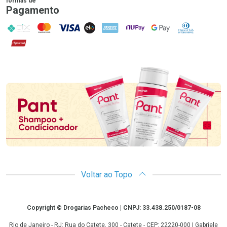
formas de
Pagamento
PIX
MasterCard
VISA
ELO
AMEX
NuPay
Google Pay
Diners Club
Hipercard
Promoção em Destaque
Voltar ao Topo
Copyright
Copyright © Drogarias Pacheco | CNPJ: 33.438.250/0187-08
Rio de Janeiro - RJ: Rua do Catete, 300 - Catete - CEP: 22220-000 | Gabriele