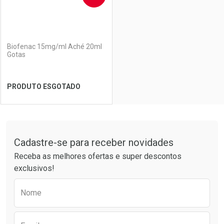
(0)
Biofenac 15mg/ml Aché 20ml
Gotas
PRODUTO ESGOTADO
FECHAR
FECHAR
Tudo sobre a Drogarias Pacheco
Cadastre-se para receber novidades
Laboratório
Por Menos
Receba as melhores ofertas e super descontos
exclusivos!
Preencha o formulário abaixo para receber 
Nome