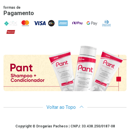
formas de
Pagamento
PIX
MasterCard
VISA
ELO
AMEX
NuPay
Google Pay
Diners Club
Hipercard
Promoção em Destaque
Voltar ao Topo
Copyright
Copyright © Drogarias Pacheco | CNPJ: 33.438.250/0187-08