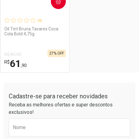
COMPRAR
(0)
Oil Tint Bruna Tavares Coca
Cola Bold 4,75g
27% OFF
R$ 84,90
61
R$
,90
FECHAR
FECHAR
Tudo sobre a Drogarias Pacheco
Cadastre-se para receber novidades
Laboratório
Por Menos
Receba as melhores ofertas e super descontos
exclusivos!
Preencha o formulário abaixo para receber 
Nome