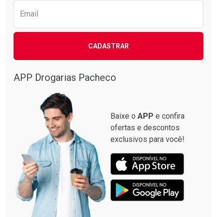
Email
CADASTRAR
Ativar Desconto
Comprar sem Desconto
APP Drogarias Pacheco
Comprar sem Desconto
Por R$ 61,90/cada
Por R$ 61,90/cada
Baixe o
APP
e confira
ofertas e descontos
exclusivos para você!