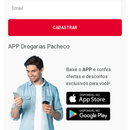
Email
CADASTRAR
Ativar Desconto
Comprar sem Desconto
APP Drogarias Pacheco
Comprar sem Desconto
Por R$ 110,90/cada
Por R$ 110,90/cada
Baixe o
APP
e confira
ofertas e descontos
exclusivos para você!