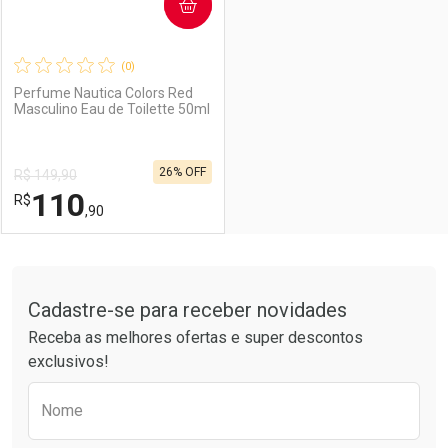
COMPRAR
(0)
Perfume Nautica Colors Red
Masculino Eau de Toilette 50ml
26% OFF
R$ 149,90
110
R$
,90
FECHAR
FECHAR
Tudo sobre a Drogarias Pacheco
Cadastre-se para receber novidades
Laboratório
Por Menos
Receba as melhores ofertas e super descontos
exclusivos!
Preencha o formulário abaixo para receber 
Nome