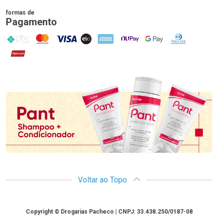
formas de
Pagamento
PIX
MasterCard
VISA
ELO
AMEX
NuPay
Google Pay
Diners Club
Hipercard
Promoção em Destaque
Voltar ao Topo
Copyright
Copyright © Drogarias Pacheco | CNPJ: 33.438.250/0187-08