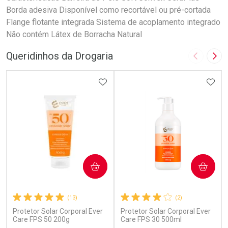
Borda adesiva Disponível como recortável ou pré-cortada
Flange flotante integrada Sistema de acoplamento integrado
Não contém Látex de Borracha Natural
Queridinhos da Drogaria
Imagem A
Pró
ADICIONAR AOS FAVORITOS
ADIC
COMPRAR
COMPRAR
(13)
(2)
Protetor Solar Corporal Ever
Protetor Solar Corporal Ever
Care FPS 50 200g
Care FPS 30 500ml