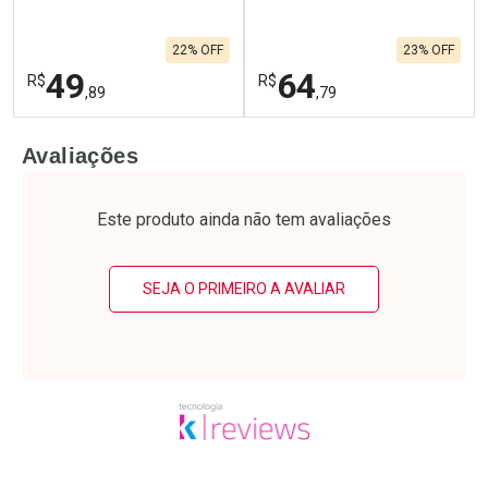
22% OFF
23% OFF
49
64
R$
R$
,89
,79
FECHAR
F
FECHAR
F
Avaliações
Laboratório
Laboratório
Por Menos
Por Menos
Este produto ainda não tem avaliações
SEJA O PRIMEIRO A AVALIAR
Ativar Desconto
Ativar Desconto