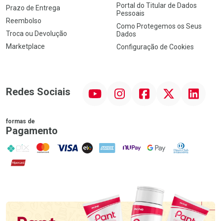
Portal do Titular de Dados
Prazo de Entrega
Pessoais
Reembolso
Como Protegemos os Seus
Troca ou Devolução
Dados
Marketplace
Configuração de Cookies
YouTube
Instagram
Facebook
Twitter
Linkedin
Redes Sociais
formas de
Pagamento
PIX
MasterCard
VISA
ELO
AMEX
NuPay
Google Pay
Diners Club
Hipercard
Promoção em Destaque