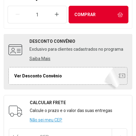
REMOVER UMA UNIDADE
AUMENTAR UMA UNIDADE
COMPRAR
DESCONTO
CONVÊNIO
Exclusivo para clientes cadastrados no programa
Saiba Mais
Ver Desconto Convênio
CALCULAR FRETE
Formulário para Calcular o Frete
Calcule o prazo e o valor das suas entregas
Não sei meu CEP